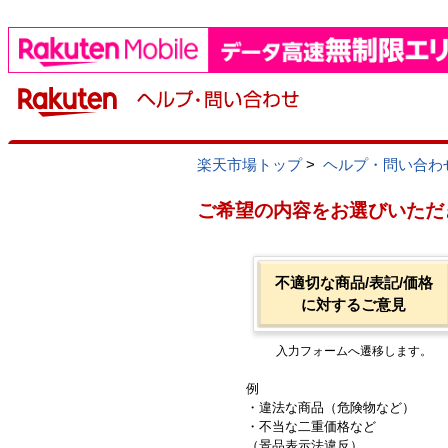
楽天市場トップ
>
ヘルプ・問い合わ
ご希望の内容をお選びいただ
不適切な商品/表記/価格
に対するご意見
入力フォームへ遷移します。
例
・違法な商品（危険物など）
・不当な二重価格など
（景品表示法違反）