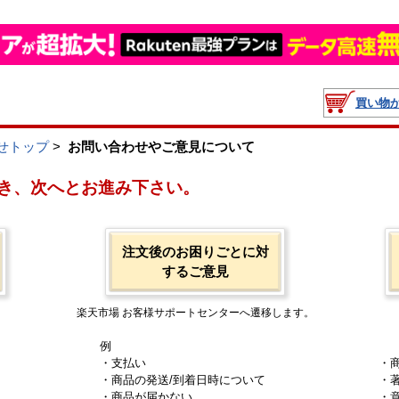
買い物
せトップ
>
お問い合わせやご意見について
き、次へとお進み下さい。
注文後のお困りごとに対
するご意見
楽天市場 お客様サポートセンターへ遷移します。
例
・支払い
・
・商品の発送/到着日時について
・
・商品が届かない
・