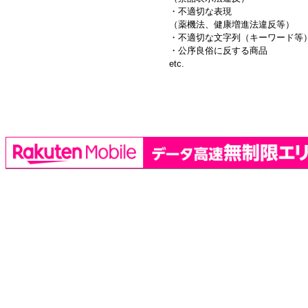
・不適切な表現
（薬機法、健康増進法違反等）
・不適切な文字列（キーワード等
・公序良俗に反する商品
etc.