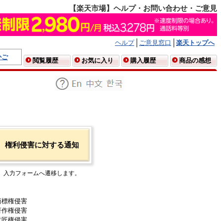
【楽天市場】ヘルプ・お問い合わせ・ご意見
ヘルプ
ご意見窓口
楽天トップへ
かご
閲覧履歴
お気に入り
購入履歴
商品の感想
権利侵害に対する通知
入力フォームへ遷移します。
商標権侵害
著作権侵害
意匠権侵害