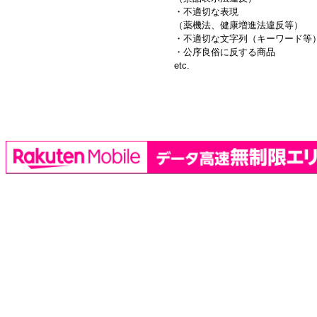
・不適切な表現
（薬機法、健康増進法違反等）
・不適切な文字列（キーワード等
・公序良俗に反する商品
etc.