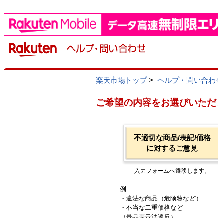
楽天市場トップ
>
ヘルプ・問い合わ
ご希望の内容をお選びいただ
不適切な商品/表記/価格
に対するご意見
入力フォームへ遷移します。
例
・違法な商品（危険物など）
・不当な二重価格など
（景品表示法違反）