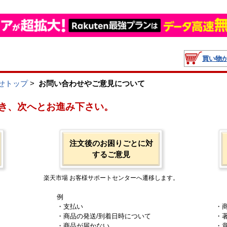
買い物
せトップ
>
お問い合わせやご意見について
き、次へとお進み下さい。
注文後のお困りごとに対
するご意見
楽天市場 お客様サポートセンターへ遷移します。
例
・支払い
・
・商品の発送/到着日時について
・
・商品が届かない
・