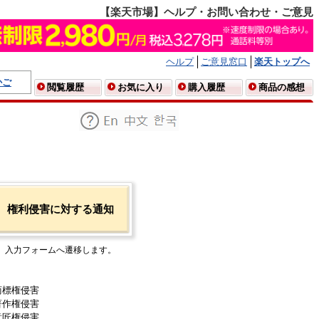
【楽天市場】ヘルプ・お問い合わせ・ご意見
ヘルプ
ご意見窓口
楽天トップへ
かご
閲覧履歴
お気に入り
購入履歴
商品の感想
権利侵害に対する通知
入力フォームへ遷移します。
商標権侵害
著作権侵害
意匠権侵害