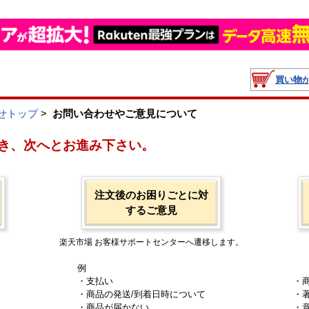
買い物
せトップ
>
お問い合わせやご意見について
き、次へとお進み下さい。
注文後のお困りごとに対
するご意見
楽天市場 お客様サポートセンターへ遷移します。
例
・支払い
・
・商品の発送/到着日時について
・
・商品が届かない
・