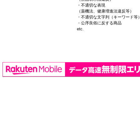
・不適切な表現
（薬機法、健康増進法違反等）
・不適切な文字列（キーワード等
・公序良俗に反する商品
etc.