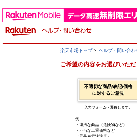
楽天市場トップ
>
ヘルプ・問い合わ
ご希望の内容をお選びいただ
不適切な商品/表記/価格
に対するご意見
入力フォームへ遷移します。
例
・違法な商品（危険物など）
・不当な二重価格など
（景品表示法違反）