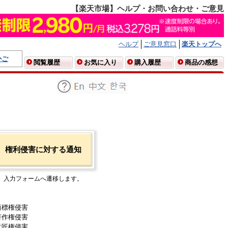
【楽天市場】ヘルプ・お問い合わせ・ご意見
ヘルプ
ご意見窓口
楽天トップへ
かご
閲覧履歴
お気に入り
購入履歴
商品の感想
権利侵害に対する通知
入力フォームへ遷移します。
商標権侵害
著作権侵害
意匠権侵害