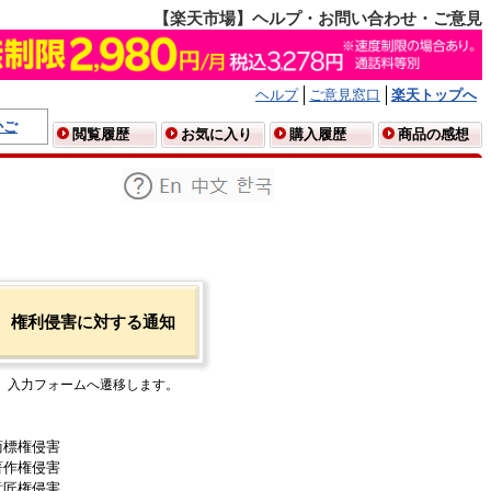
【楽天市場】ヘルプ・お問い合わせ・ご意見
ヘルプ
ご意見窓口
楽天トップへ
かご
閲覧履歴
お気に入り
購入履歴
商品の感想
権利侵害に対する通知
入力フォームへ遷移します。
商標権侵害
著作権侵害
意匠権侵害