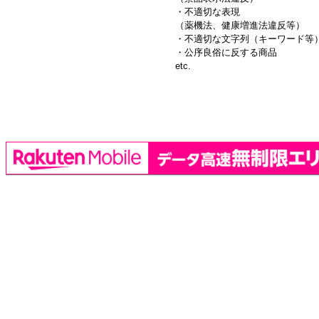
・不適切な表現
（薬機法、健康増進法違反等）
・不適切な文字列（キーワード等
・公序良俗に反する商品
etc.