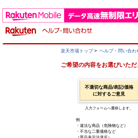
楽天市場トップ
>
ヘルプ・問い合わ
ご希望の内容をお選びいただ
不適切な商品/表記/価格
に対するご意見
入力フォームへ遷移します。
例
・違法な商品（危険物など）
・不当な二重価格など
（景品表示法違反）