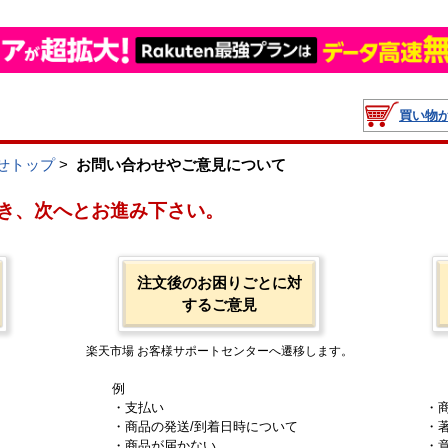
買い物
せトップ
>
お問い合わせやご意見について
き、次へとお進み下さい。
注文後のお困りごとに対
するご意見
楽天市場 お客様サポートセンターへ遷移します。
例
・支払い
・
・商品の発送/到着日時について
・
・商品が届かない
・