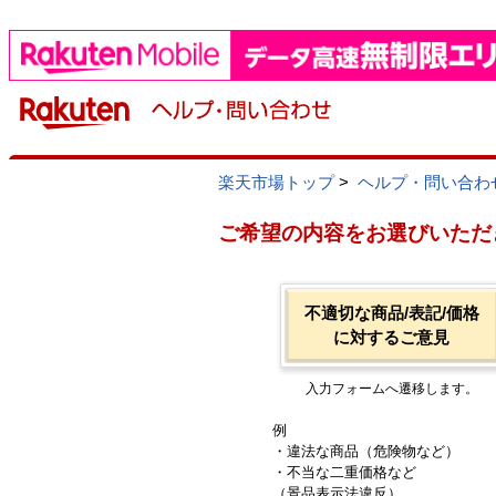
楽天市場トップ
>
ヘルプ・問い合わ
ご希望の内容をお選びいただ
不適切な商品/表記/価格
に対するご意見
入力フォームへ遷移します。
例
・違法な商品（危険物など）
・不当な二重価格など
（景品表示法違反）