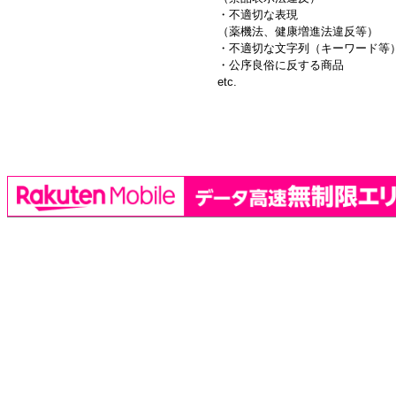
・不適切な表現
（薬機法、健康増進法違反等）
・不適切な文字列（キーワード等
・公序良俗に反する商品
etc.