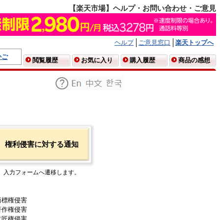
【楽天市場】ヘルプ・お問い合わせ・ご意見
ヘルプ
ご意見窓口
楽天トップへ
かご
閲覧履歴
お気に入り
購入履歴
商品の感想
権利侵害に対する通知
入力フォームへ遷移します。
商標権侵害
著作権侵害
意匠権侵害