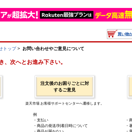
買い物
せトップ
>
お問い合わせやご意見について
き、次へとお進み下さい。
注文後のお困りごとに対
するご意見
楽天市場 お客様サポートセンターへ遷移します。
例
・支払い
・
・商品の発送/到着日時について
・
・商品が届かない
・