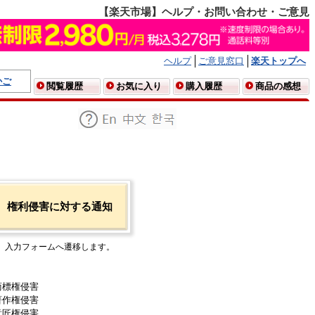
【楽天市場】ヘルプ・お問い合わせ・ご意見
ヘルプ
ご意見窓口
楽天トップへ
かご
閲覧履歴
お気に入り
購入履歴
商品の感想
権利侵害に対する通知
入力フォームへ遷移します。
商標権侵害
著作権侵害
意匠権侵害