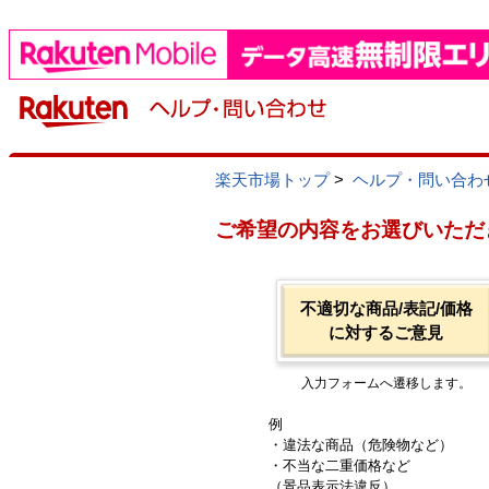
楽天市場トップ
>
ヘルプ・問い合わ
ご希望の内容をお選びいただ
不適切な商品/表記/価格
に対するご意見
入力フォームへ遷移します。
例
・違法な商品（危険物など）
・不当な二重価格など
（景品表示法違反）