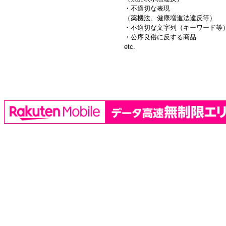
・不適切な表現
（薬機法、健康増進法違反等）
・不適切な文字列（キーワード等
・公序良俗に反する商品
etc.