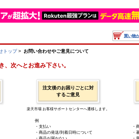
買い物
せトップ
>
お問い合わせやご意見について
き、次へとお進み下さい。
注文後のお困りごとに対
するご意見
楽天市場 お客様サポートセンターへ遷移します。
例
・支払い
・
・商品の発送/到着日時について
・
・商品が届かない
・