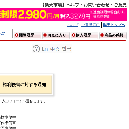
【楽天市場】ヘルプ・お問い合わせ・ご意見
ヘルプ
ご意見窓口
楽天トップへ
かご
閲覧履歴
お気に入り
購入履歴
商品の感想
権利侵害に対する通知
入力フォームへ遷移します。
商標権侵害
著作権侵害
意匠権侵害