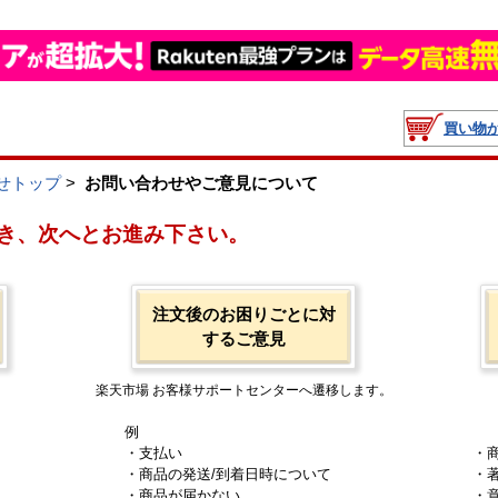
買い物
せトップ
>
お問い合わせやご意見について
き、次へとお進み下さい。
注文後のお困りごとに対
するご意見
楽天市場 お客様サポートセンターへ遷移します。
例
・支払い
・
・商品の発送/到着日時について
・
・商品が届かない
・