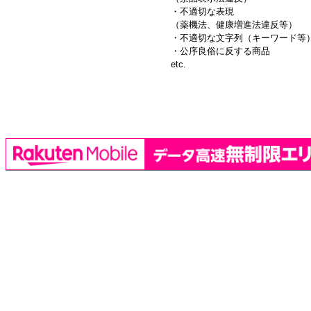
・不適切な表現
（薬機法、健康増進法違反等）
・不適切な文字列（キーワード等
・公序良俗に反する商品
etc.