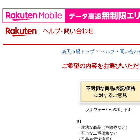
楽天市場トップ
>
ヘルプ・問い合わ
ご希望の内容をお選びいただ
不適切な商品/表記/価格
に対するご意見
入力フォームへ遷移します。
例
・違法な商品（危険物など）
・不当な二重価格など
（景品表示法違反）