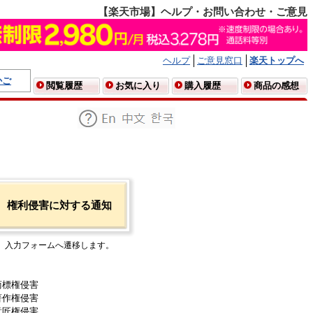
【楽天市場】ヘルプ・お問い合わせ・ご意見
ヘルプ
ご意見窓口
楽天トップへ
かご
閲覧履歴
お気に入り
購入履歴
商品の感想
権利侵害に対する通知
入力フォームへ遷移します。
商標権侵害
著作権侵害
意匠権侵害