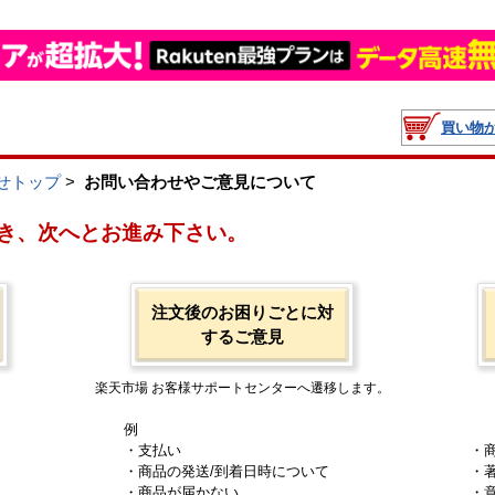
買い物
せトップ
>
お問い合わせやご意見について
き、次へとお進み下さい。
注文後のお困りごとに対
するご意見
楽天市場 お客様サポートセンターへ遷移します。
例
・支払い
・
・商品の発送/到着日時について
・
・商品が届かない
・