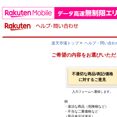
楽天市場トップ
>
ヘルプ・問い合わ
ご希望の内容をお選びいただ
不適切な商品/表記/価格
に対するご意見
入力フォームへ遷移します。
例
・違法な商品（危険物など）
・不当な二重価格など
（景品表示法違反）