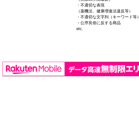
・不適切な表現
（薬機法、健康増進法違反等）
・不適切な文字列（キーワード等
・公序良俗に反する商品
etc.