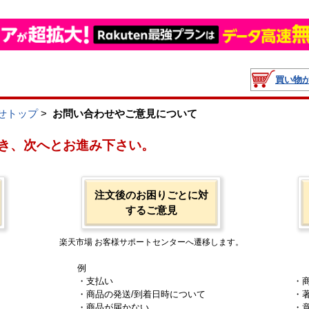
買い物
せトップ
>
お問い合わせやご意見について
き、次へとお進み下さい。
注文後のお困りごとに対
するご意見
楽天市場 お客様サポートセンターへ遷移します。
例
・支払い
・
・商品の発送/到着日時について
・
・商品が届かない
・