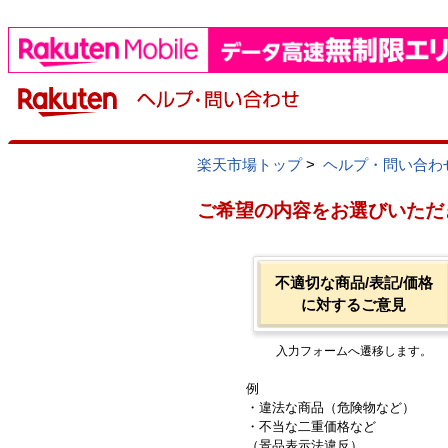
楽天市場トップ
>
ヘルプ・問い合わ
ご希望の内容をお選びいただ
不適切な商品/表記/価格
に対するご意見
入力フォームへ遷移します。
例
・違法な商品（危険物など）
・不当な二重価格など
（景品表示法違反）