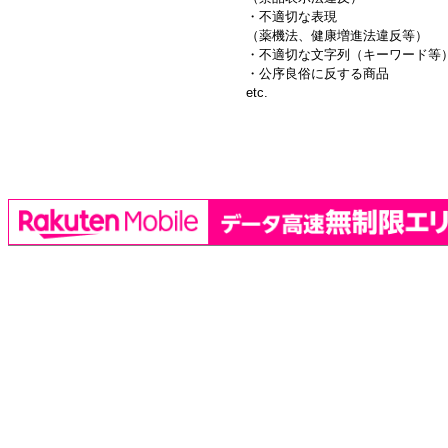
・不適切な表現
（薬機法、健康増進法違反等）
・不適切な文字列（キーワード等
・公序良俗に反する商品
etc.