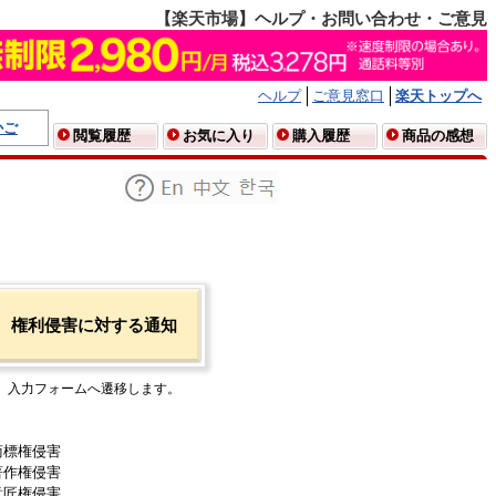
【楽天市場】ヘルプ・お問い合わせ・ご意見
ヘルプ
ご意見窓口
楽天トップへ
かご
閲覧履歴
お気に入り
購入履歴
商品の感想
権利侵害に対する通知
入力フォームへ遷移します。
商標権侵害
著作権侵害
意匠権侵害