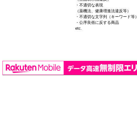
・不適切な表現
（薬機法、健康増進法違反等）
・不適切な文字列（キーワード等
・公序良俗に反する商品
etc.