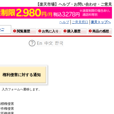
【楽天市場】ヘルプ・お問い合わせ・ご意見
ヘルプ
ご意見窓口
楽天トップへ
かご
閲覧履歴
お気に入り
購入履歴
商品の感想
権利侵害に対する通知
入力フォームへ遷移します。
商標権侵害
著作権侵害
意匠権侵害