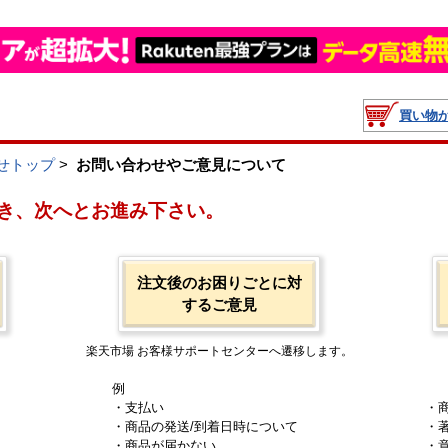
買い物
せトップ
>
お問い合わせやご意見について
き、次へとお進み下さい。
注文後のお困りごとに対
するご意見
楽天市場 お客様サポートセンターへ遷移します。
例
・支払い
・
・商品の発送/到着日時について
・
・商品が届かない
・