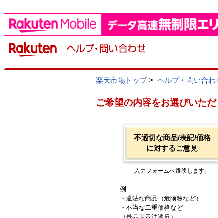
楽天市場トップ
>
ヘルプ・問い合わ
ご希望の内容をお選びいただ
不適切な商品/表記/価格
に対するご意見
入力フォームへ遷移します。
例
・違法な商品（危険物など）
・不当な二重価格など
（景品表示法違反）