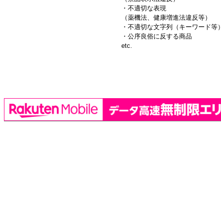
・不適切な表現
（薬機法、健康増進法違反等）
・不適切な文字列（キーワード等
・公序良俗に反する商品
etc.