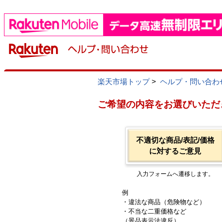
楽天市場トップ
>
ヘルプ・問い合わ
ご希望の内容をお選びいただ
不適切な商品/表記/価格
に対するご意見
入力フォームへ遷移します。
例
・違法な商品（危険物など）
・不当な二重価格など
（景品表示法違反）