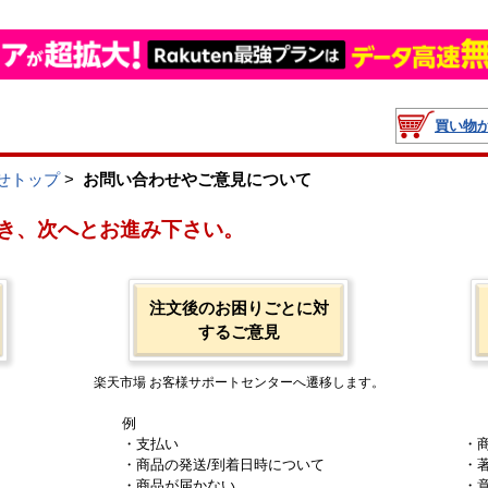
買い物
せトップ
>
お問い合わせやご意見について
き、次へとお進み下さい。
注文後のお困りごとに対
するご意見
楽天市場 お客様サポートセンターへ遷移します。
例
・支払い
・
・商品の発送/到着日時について
・
・商品が届かない
・