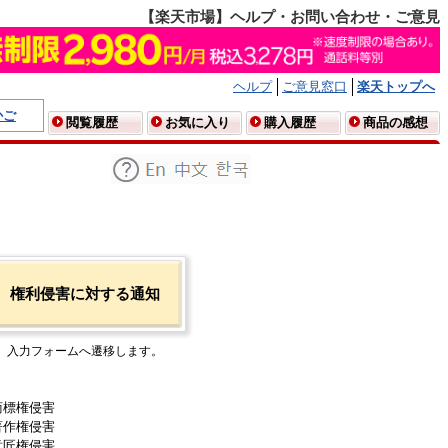
【楽天市場】ヘルプ・お問い合わせ・ご意見
ヘルプ
ご意見窓口
楽天トップへ
かご
閲覧履歴
お気に入り
購入履歴
商品の感想
権利侵害に対する通知
入力フォームへ遷移します。
商標権侵害
著作権侵害
意匠権侵害