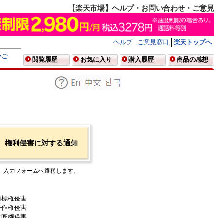
【楽天市場】ヘルプ・お問い合わせ・ご意見
ヘルプ
ご意見窓口
楽天トップへ
かご
閲覧履歴
お気に入り
購入履歴
商品の感想
権利侵害に対する通知
入力フォームへ遷移します。
商標権侵害
著作権侵害
意匠権侵害