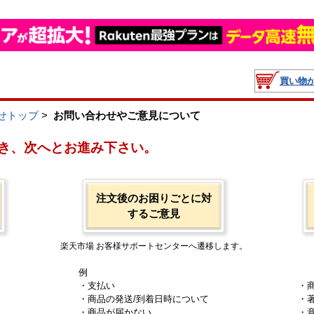
買い物
せトップ
>
お問い合わせやご意見について
き、次へとお進み下さい。
注文後のお困りごとに対
するご意見
楽天市場 お客様サポートセンターへ遷移します。
例
・支払い
・
・商品の発送/到着日時について
・
・商品が届かない
・