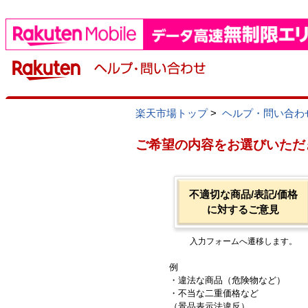
楽天市場トップ
>
ヘルプ・問い合わ
ご希望の内容をお選びいただ
不適切な商品/表記/価格
に対するご意見
入力フォームへ遷移します。
例
・違法な商品（危険物など）
・不当な二重価格など
（景品表示法違反）