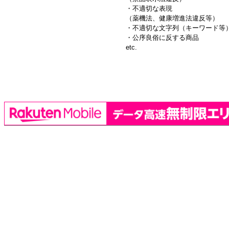
・不適切な表現
（薬機法、健康増進法違反等）
・不適切な文字列（キーワード等
・公序良俗に反する商品
etc.