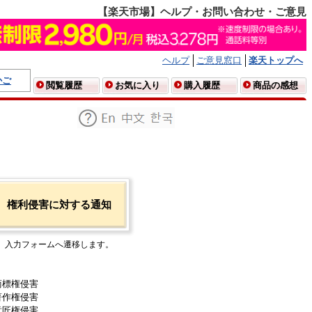
【楽天市場】ヘルプ・お問い合わせ・ご意見
ヘルプ
ご意見窓口
楽天トップへ
かご
閲覧履歴
お気に入り
購入履歴
商品の感想
権利侵害に対する通知
入力フォームへ遷移します。
商標権侵害
著作権侵害
意匠権侵害