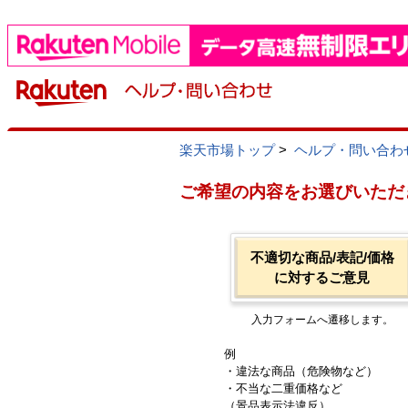
楽天市場トップ
>
ヘルプ・問い合わ
ご希望の内容をお選びいただ
不適切な商品/表記/価格
に対するご意見
入力フォームへ遷移します。
例
・違法な商品（危険物など）
・不当な二重価格など
（景品表示法違反）