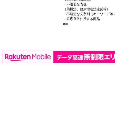
・不適切な表現
（薬機法、健康増進法違反等）
・不適切な文字列（キーワード等
・公序良俗に反する商品
etc.