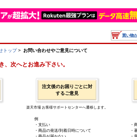
買い物
せトップ
>
お問い合わせやご意見について
き、次へとお進み下さい。
注文後のお困りごとに対
するご意見
楽天市場 お客様サポートセンターへ遷移します。
例
・支払い
・
・商品の発送/到着日時について
・
・商品が届かない
・