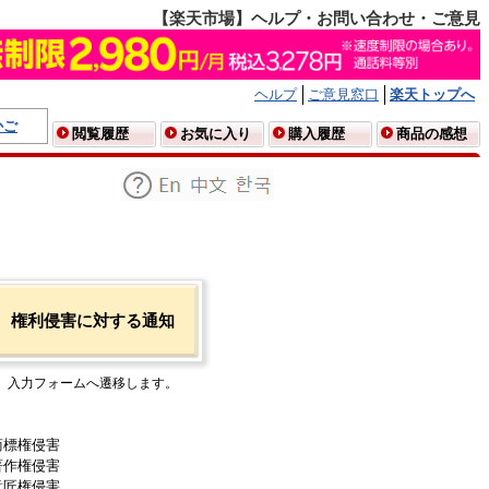
【楽天市場】ヘルプ・お問い合わせ・ご意見
ヘルプ
ご意見窓口
楽天トップへ
かご
閲覧履歴
お気に入り
購入履歴
商品の感想
権利侵害に対する通知
入力フォームへ遷移します。
商標権侵害
著作権侵害
意匠権侵害