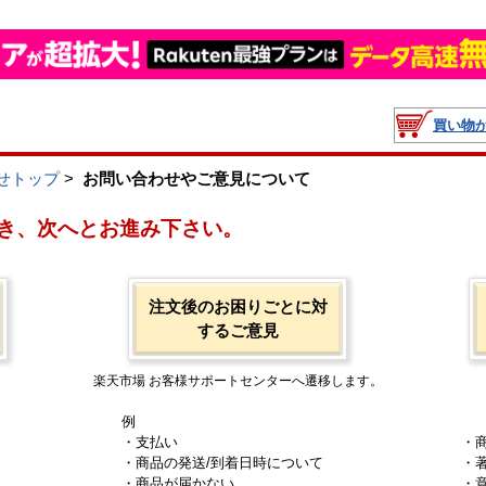
買い物
せトップ
>
お問い合わせやご意見について
き、次へとお進み下さい。
注文後のお困りごとに対
するご意見
楽天市場 お客様サポートセンターへ遷移します。
例
・支払い
・
・商品の発送/到着日時について
・
・商品が届かない
・