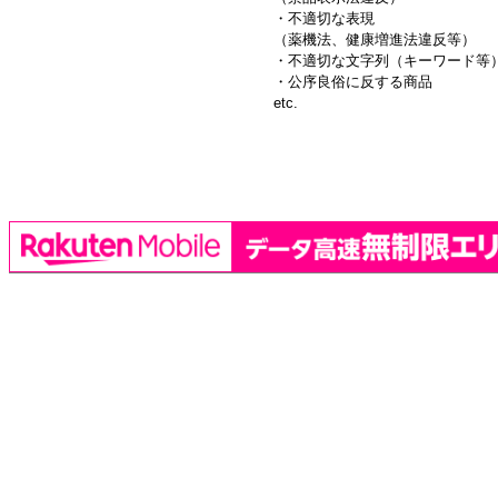
・不適切な表現
（薬機法、健康増進法違反等）
・不適切な文字列（キーワード等
・公序良俗に反する商品
etc.