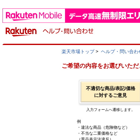
楽天市場トップ
>
ヘルプ・問い合わ
ご希望の内容をお選びいただ
不適切な商品/表記/価格
に対するご意見
入力フォームへ遷移します。
例
・違法な商品（危険物など）
・不当な二重価格など
（景品表示法違反）