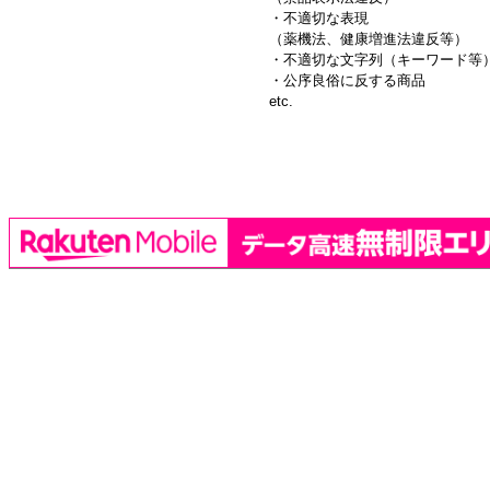
・不適切な表現
（薬機法、健康増進法違反等）
・不適切な文字列（キーワード等
・公序良俗に反する商品
etc.