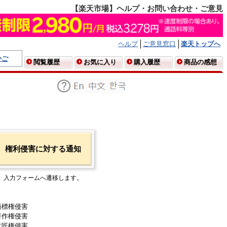
【楽天市場】ヘルプ・お問い合わせ・ご意見
ヘルプ
ご意見窓口
楽天トップへ
かご
閲覧履歴
お気に入り
購入履歴
商品の感想
権利侵害に対する通知
入力フォームへ遷移します。
商標権侵害
著作権侵害
意匠権侵害