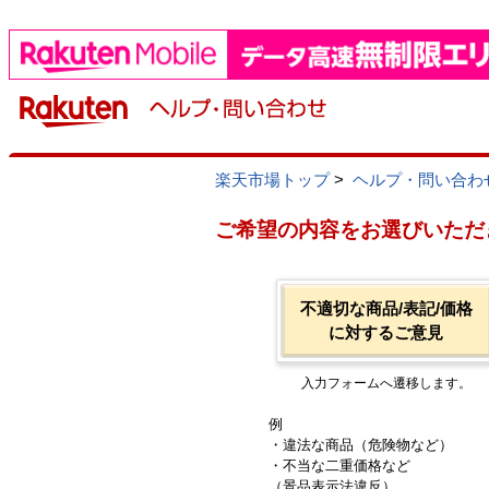
楽天市場トップ
>
ヘルプ・問い合わ
ご希望の内容をお選びいただ
不適切な商品/表記/価格
に対するご意見
入力フォームへ遷移します。
例
・違法な商品（危険物など）
・不当な二重価格など
（景品表示法違反）