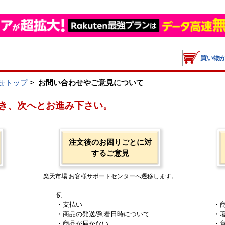
買い物
せトップ
>
お問い合わせやご意見について
き、次へとお進み下さい。
注文後のお困りごとに対
するご意見
楽天市場 お客様サポートセンターへ遷移します。
例
・支払い
・
・商品の発送/到着日時について
・
・商品が届かない
・