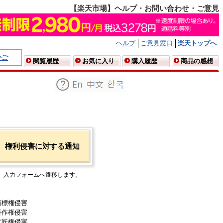
【楽天市場】ヘルプ・お問い合わせ・ご意見
ヘルプ
ご意見窓口
楽天トップへ
かご
閲覧履歴
お気に入り
購入履歴
商品の感想
権利侵害に対する通知
入力フォームへ遷移します。
商標権侵害
著作権侵害
意匠権侵害