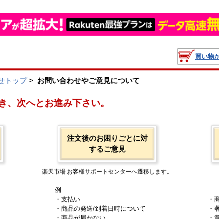
買い物
せトップ
>
お問い合わせやご意見について
き、次へとお進み下さい。
注文後のお困りごとに対
するご意見
楽天市場 お客様サポートセンターへ遷移します。
例
・支払い
・
・商品の発送/到着日時について
・
・商品が届かない
・