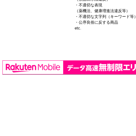
・不適切な表現
（薬機法、健康増進法違反等）
・不適切な文字列（キーワード等
・公序良俗に反する商品
etc.