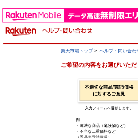
楽天市場トップ
>
ヘルプ・問い合わ
ご希望の内容をお選びいただ
不適切な商品/表記/価格
に対するご意見
入力フォームへ遷移します。
例
・違法な商品（危険物など）
・不当な二重価格など
（景品表示法違反）