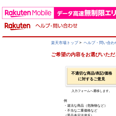
楽天市場トップ
>
ヘルプ・問い合わ
ご希望の内容をお選びいただ
不適切な商品/表記/価格
に対するご意見
入力フォームへ遷移します。
例
・違法な商品（危険物など）
・不当な二重価格など
（景品表示法違反）