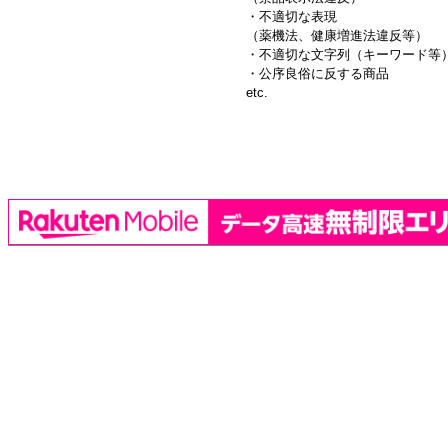
・不適切な表現
（薬機法、健康増進法違反等）
・不適切な文字列（キーワード等
・公序良俗に反する商品
etc.