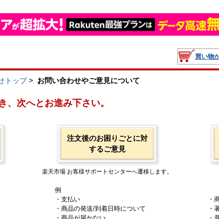
買い物
せトップ
>
お問い合わせやご意見について
き、次へとお進み下さい。
注文後のお困りごとに対
するご意見
楽天市場 お客様サポートセンターへ遷移します。
例
・支払い
・
・商品の発送/到着日時について
・
・商品が届かない
・