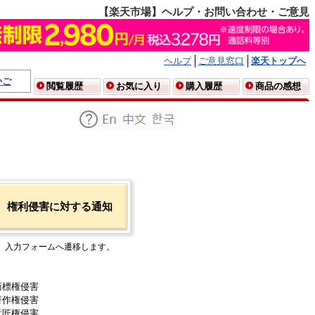
【楽天市場】ヘルプ・お問い合わせ・ご意見
ヘルプ
ご意見窓口
楽天トップへ
かご
閲覧履歴
お気に入り
購入履歴
商品の感想
権利侵害に対する通知
入力フォームへ遷移します。
商標権侵害
著作権侵害
意匠権侵害