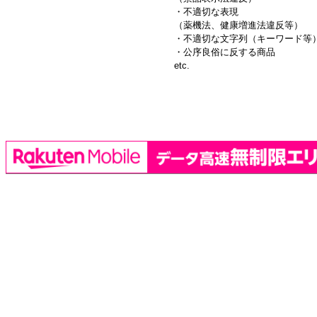
・不適切な表現
（薬機法、健康増進法違反等）
・不適切な文字列（キーワード等
・公序良俗に反する商品
etc.