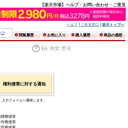
【楽天市場】ヘルプ・お問い合わせ・ご意見
ヘルプ
ご意見窓口
楽天トップへ
かご
閲覧履歴
お気に入り
購入履歴
商品の感想
権利侵害に対する通知
入力フォームへ遷移します。
商標権侵害
著作権侵害
意匠権侵害