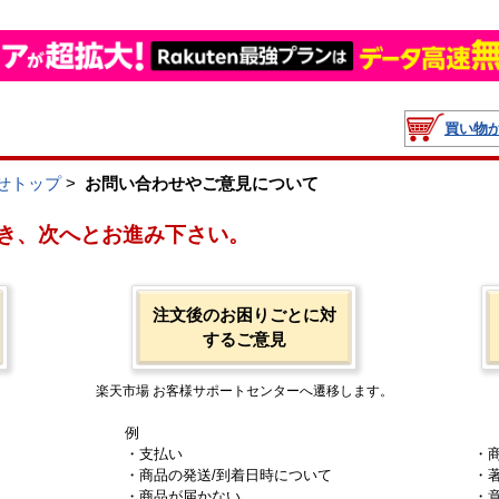
買い物
せトップ
>
お問い合わせやご意見について
き、次へとお進み下さい。
注文後のお困りごとに対
するご意見
楽天市場 お客様サポートセンターへ遷移します。
例
・支払い
・
・商品の発送/到着日時について
・
・商品が届かない
・