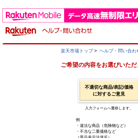
楽天市場トップ
>
ヘルプ・問い合わ
ご希望の内容をお選びいただ
不適切な商品/表記/価格
に対するご意見
入力フォームへ遷移します。
例
・違法な商品（危険物など）
・不当な二重価格など
（景品表示法違反）