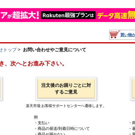
買い物
せトップ
>
お問い合わせやご意見について
き、次へとお進み下さい。
注文後のお困りごとに対
するご意見
楽天市場 お客様サポートセンターへ遷移します。
例
・支払い
・
・商品の発送/到着日時について
・
・商品が届かない
・