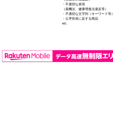
・不適切な表現
（薬機法、健康増進法違反等）
・不適切な文字列（キーワード等
・公序良俗に反する商品
etc.