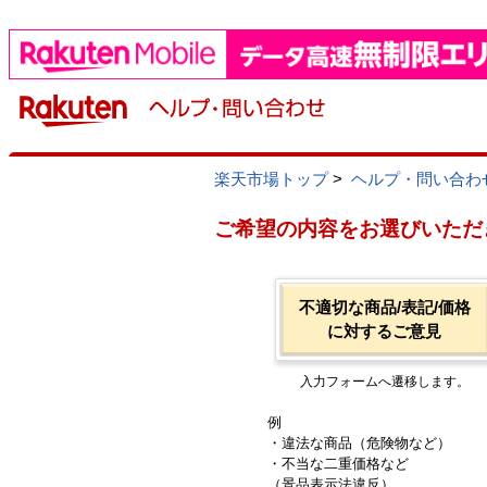
楽天市場トップ
>
ヘルプ・問い合わ
ご希望の内容をお選びいただ
不適切な商品/表記/価格
に対するご意見
入力フォームへ遷移します。
例
・違法な商品（危険物など）
・不当な二重価格など
（景品表示法違反）