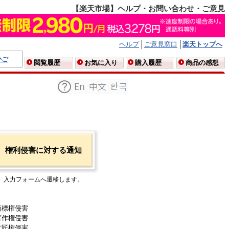
【楽天市場】ヘルプ・お問い合わせ・ご意見
ヘルプ
ご意見窓口
楽天トップへ
かご
閲覧履歴
お気に入り
購入履歴
商品の感想
権利侵害に対する通知
入力フォームへ遷移します。
商標権侵害
著作権侵害
意匠権侵害