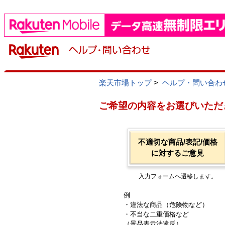
楽天市場トップ
>
ヘルプ・問い合わ
ご希望の内容をお選びいただ
不適切な商品/表記/価格
に対するご意見
入力フォームへ遷移します。
例
・違法な商品（危険物など）
・不当な二重価格など
（景品表示法違反）