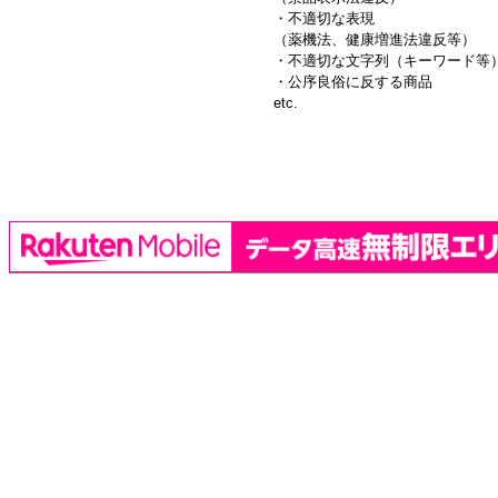
・不適切な表現
（薬機法、健康増進法違反等）
・不適切な文字列（キーワード等
・公序良俗に反する商品
etc.