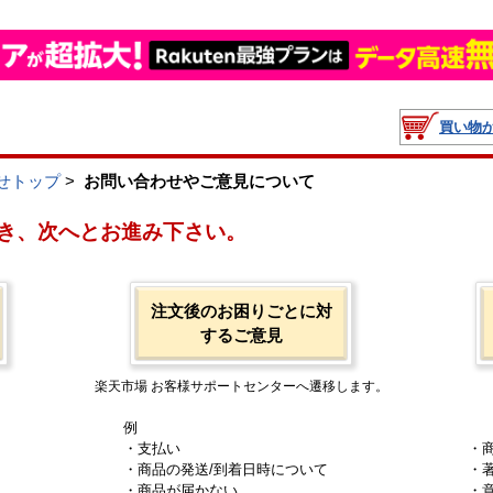
買い物
せトップ
>
お問い合わせやご意見について
き、次へとお進み下さい。
注文後のお困りごとに対
するご意見
楽天市場 お客様サポートセンターへ遷移します。
例
・支払い
・
・商品の発送/到着日時について
・
・商品が届かない
・