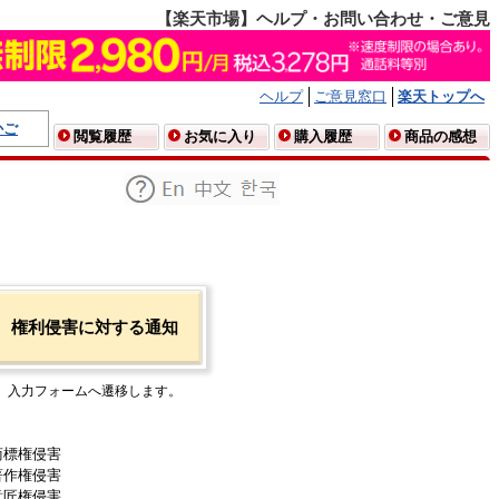
【楽天市場】ヘルプ・お問い合わせ・ご意見
ヘルプ
ご意見窓口
楽天トップへ
かご
閲覧履歴
お気に入り
購入履歴
商品の感想
権利侵害に対する通知
入力フォームへ遷移します。
商標権侵害
著作権侵害
意匠権侵害