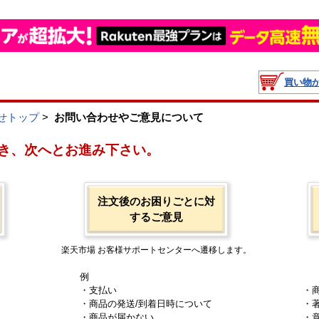
買い物
せトップ
>
お問い合わせやご意見について
き、次へとお進み下さい。
注文後のお困りごとに対
するご意見
楽天市場 お客様サポートセンターへ遷移します。
例
・支払い
・
・商品の発送/到着日時について
・
・商品が届かない
・