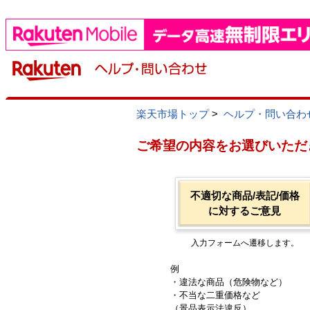
楽天市場トップ
>
ヘルプ・問い合わ
ご希望の内容をお選びいただ
不適切な商品/表記/価格
に対するご意見
入力フォームへ遷移します。
例
・違法な商品（危険物など）
・不当な二重価格など
（景品表示法違反）