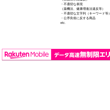
・不適切な表現
（薬機法、健康増進法違反等）
・不適切な文字列（キーワード等
・公序良俗に反する商品
etc.