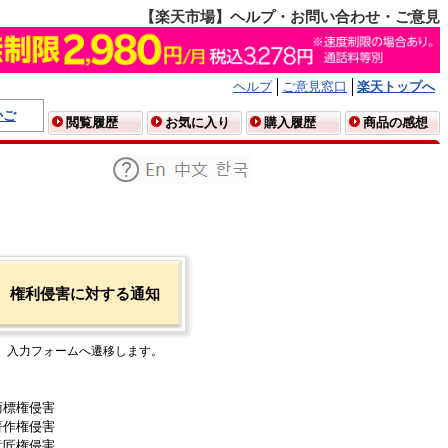
【楽天市場】ヘルプ・お問い合わせ・ご意見
ヘルプ
ご意見窓口
楽天トップへ
かご
閲覧履歴
お気に入り
購入履歴
商品の感想
権利侵害に対する通知
入力フォームへ遷移します。
商標権侵害
著作権侵害
意匠権侵害