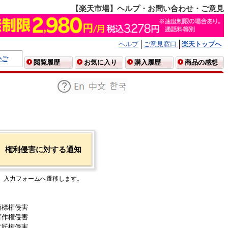
【楽天市場】ヘルプ・お問い合わせ・ご意見
ヘルプ
ご意見窓口
楽天トップへ
かご
閲覧履歴
お気に入り
購入履歴
商品の感想
権利侵害に対する通知
入力フォームへ遷移します。
商標権侵害
著作権侵害
意匠権侵害