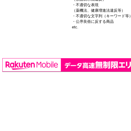
・不適切な表現
（薬機法、健康増進法違反等）
・不適切な文字列（キーワード等
・公序良俗に反する商品
etc.