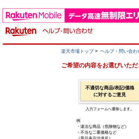
楽天市場トップ
>
ヘルプ・問い合わ
ご希望の内容をお選びいただ
不適切な商品/表記/価格
に対するご意見
入力フォームへ遷移します。
例
・違法な商品（危険物など）
・不当な二重価格など
（景品表示法違反）