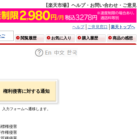
【楽天市場】ヘルプ・お問い合わせ・ご意見
ヘルプ
ご意見窓口
楽天トップへ
かご
閲覧履歴
お気に入り
購入履歴
商品の感想
権利侵害に対する通知
入力フォームへ遷移します。
商標権侵害
著作権侵害
意匠権侵害