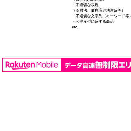
・不適切な表現
（薬機法、健康増進法違反等）
・不適切な文字列（キーワード等
・公序良俗に反する商品
etc.