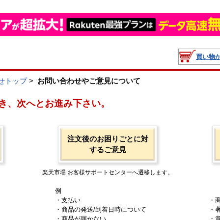
買い物
せトップ
>
お問い合わせやご意見について
き、次へとお進み下さい。
注文後のお困りごとに対
するご意見
楽天市場 お客様サポートセンターへ遷移します。
例
・支払い
・
・商品の発送/到着日時について
・
・商品が届かない
・