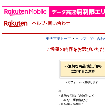
楽天市場トップ
>
ヘルプ・問い合わ
ご希望の内容をお選びいただ
不適切な商品/表記/価格
に対するご意見
入力フォームへ遷移します。
例
・違法な商品（危険物など）
・不当な二重価格など
（景品表示法違反）