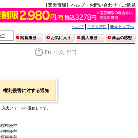
【楽天市場】ヘルプ・お問い合わせ・ご意見
ヘルプ
ご意見窓口
楽天トップへ
かご
閲覧履歴
お気に入り
購入履歴
商品の感想
権利侵害に対する通知
入力フォームへ遷移します。
商標権侵害
著作権侵害
意匠権侵害