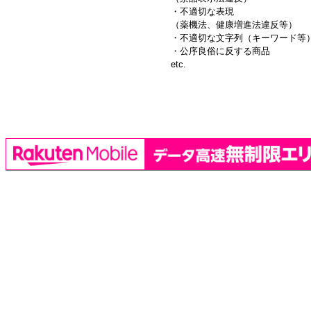
・不適切な表現
（薬機法、健康増進法違反等）
・不適切な文字列（キーワード等
・公序良俗に反する商品
etc.