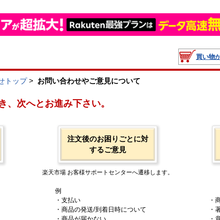
買い物
せトップ
>
お問い合わせやご意見について
き、次へとお進み下さい。
注文後のお困りごとに対
するご意見
楽天市場 お客様サポートセンターへ遷移します。
例
・支払い
・
・商品の発送/到着日時について
・
・商品が届かない
・