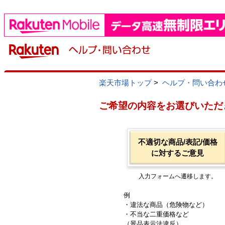
楽天市場トップ
>
ヘルプ・問い合わ
ご希望の内容をお選びいただ
不適切な商品/表記/価格
に対するご意見
入力フォームへ遷移します。
例
・違法な商品（危険物など）
・不当な二重価格など
（景品表示法違反）