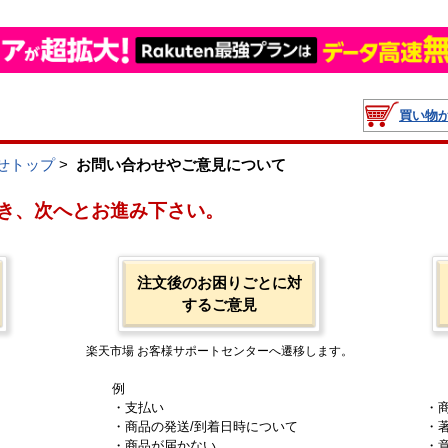
買い物
せトップ
>
お問い合わせやご意見について
き、次へとお進み下さい。
注文後のお困りごとに対
するご意見
楽天市場 お客様サポートセンターへ遷移します。
例
・支払い
・
・商品の発送/到着日時について
・
・商品が届かない
・