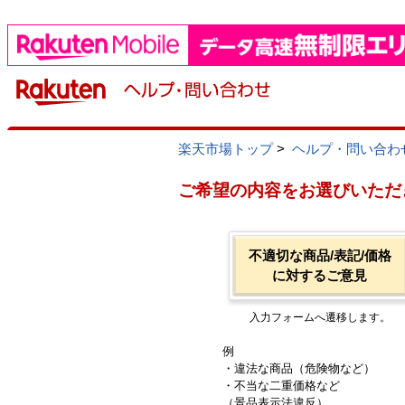
楽天市場トップ
>
ヘルプ・問い合わ
ご希望の内容をお選びいただ
不適切な商品/表記/価格
に対するご意見
入力フォームへ遷移します。
例
・違法な商品（危険物など）
・不当な二重価格など
（景品表示法違反）