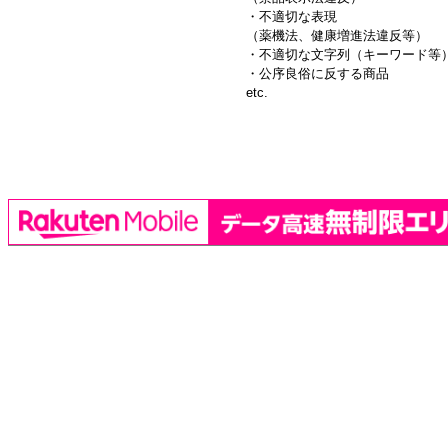
・不適切な表現
（薬機法、健康増進法違反等）
・不適切な文字列（キーワード等
・公序良俗に反する商品
etc.