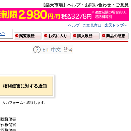
【楽天市場】ヘルプ・お問い合わせ・ご意見
ヘルプ
ご意見窓口
楽天トップへ
かご
閲覧履歴
お気に入り
購入履歴
商品の感想
権利侵害に対する通知
入力フォームへ遷移します。
商標権侵害
著作権侵害
意匠権侵害