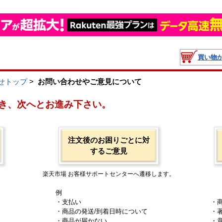
買い物
せトップ
>
お問い合わせやご意見について
き、次へとお進み下さい。
注文後のお困りごとに対
するご意見
楽天市場 お客様サポートセンターへ遷移します。
例
・支払い
・
・商品の発送/到着日時について
・
・商品が届かない
・