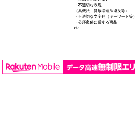
・不適切な表現
（薬機法、健康増進法違反等）
・不適切な文字列（キーワード等
・公序良俗に反する商品
etc.