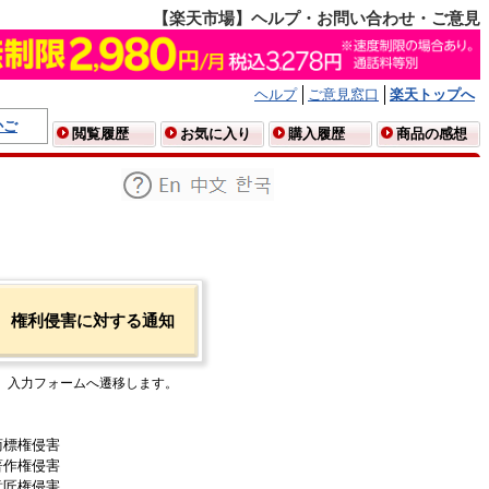
【楽天市場】ヘルプ・お問い合わせ・ご意見
ヘルプ
ご意見窓口
楽天トップへ
かご
閲覧履歴
お気に入り
購入履歴
商品の感想
権利侵害に対する通知
入力フォームへ遷移します。
商標権侵害
著作権侵害
意匠権侵害