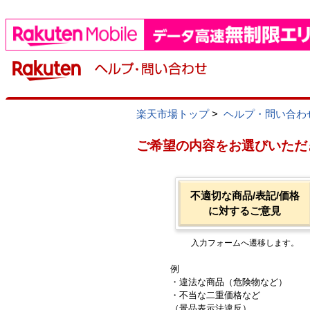
楽天市場トップ
>
ヘルプ・問い合わ
ご希望の内容をお選びいただ
不適切な商品/表記/価格
に対するご意見
入力フォームへ遷移します。
例
・違法な商品（危険物など）
・不当な二重価格など
（景品表示法違反）