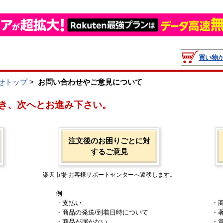
買い物
せトップ
>
お問い合わせやご意見について
き、次へとお進み下さい。
注文後のお困りごとに対
するご意見
楽天市場 お客様サポートセンターへ遷移します。
例
・支払い
・
・商品の発送/到着日時について
・
・商品が届かない
・