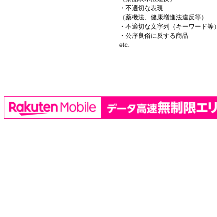
・不適切な表現
（薬機法、健康増進法違反等）
・不適切な文字列（キーワード等
・公序良俗に反する商品
etc.