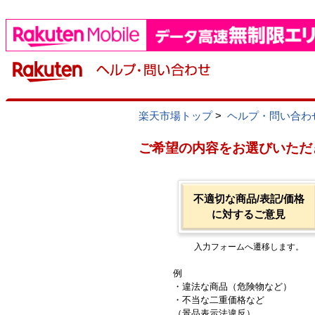
楽天市場トップ
>
ヘルプ・問い合わ
ご希望の内容をお選びいただ
不適切な商品/表記/価格
に対するご意見
入力フォームへ遷移します。
例
・違法な商品（危険物など）
・不当な二重価格など
（景品表示法違反）