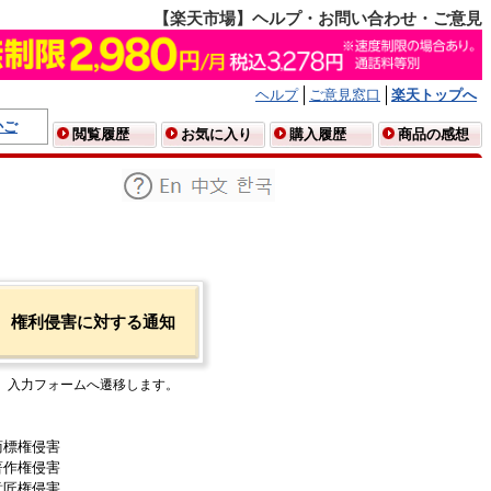
【楽天市場】ヘルプ・お問い合わせ・ご意見
ヘルプ
ご意見窓口
楽天トップへ
かご
閲覧履歴
お気に入り
購入履歴
商品の感想
権利侵害に対する通知
入力フォームへ遷移します。
商標権侵害
著作権侵害
意匠権侵害