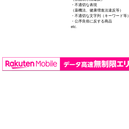
・不適切な表現
（薬機法、健康増進法違反等）
・不適切な文字列（キーワード等
・公序良俗に反する商品
etc.