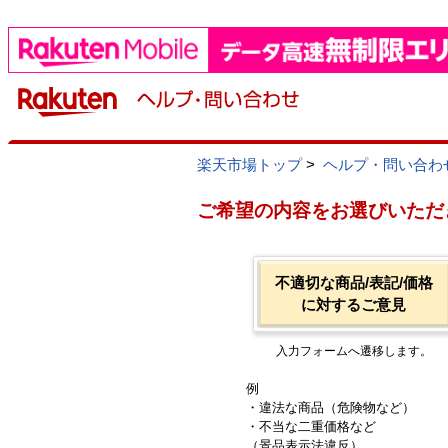
楽天市場トップ
>
ヘルプ・問い合わ
ご希望の内容をお選びいただ
不適切な商品/表記/価格
に対するご意見
入力フォームへ遷移します。
例
・違法な商品（危険物など）
・不当な二重価格など
（景品表示法違反）