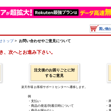
買い物
せトップ
>
お問い合わせやご意見について
き、次へとお進み下さい。
注文後のお困りごとに対
するご意見
楽天市場 お客様サポートセンターへ遷移します。
例
・支払い
・
・商品の発送/到着日時について
・
・商品が届かない
・