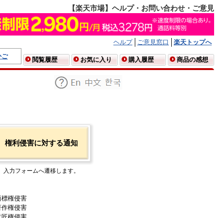
【楽天市場】ヘルプ・お問い合わせ・ご意見
ヘルプ
ご意見窓口
楽天トップへ
かご
閲覧履歴
お気に入り
購入履歴
商品の感想
権利侵害に対する通知
入力フォームへ遷移します。
商標権侵害
著作権侵害
意匠権侵害