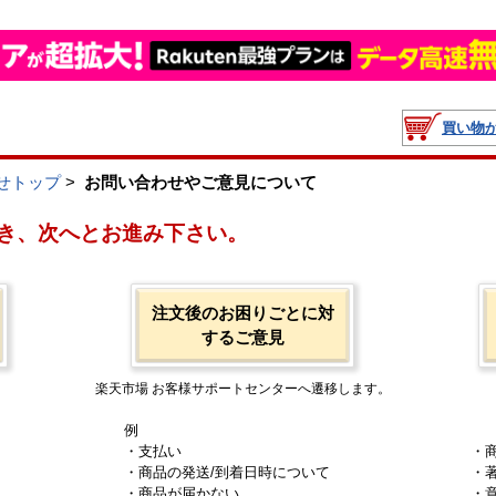
買い物
せトップ
>
お問い合わせやご意見について
き、次へとお進み下さい。
注文後のお困りごとに対
するご意見
楽天市場 お客様サポートセンターへ遷移します。
例
・支払い
・
・商品の発送/到着日時について
・
・商品が届かない
・