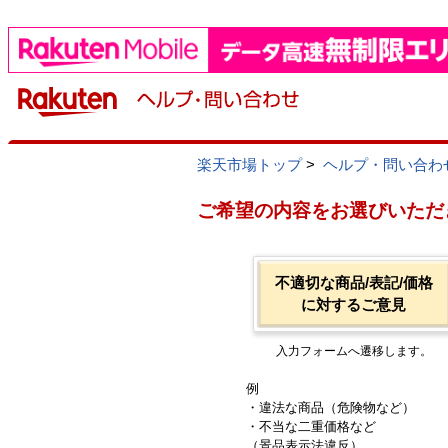
楽天市場トップ
>
ヘルプ・問い合わ
ご希望の内容をお選びいただ
不適切な商品/表記/価格
に対するご意見
入力フォームへ遷移します。
例
・違法な商品（危険物など）
・不当な二重価格など
（景品表示法違反）