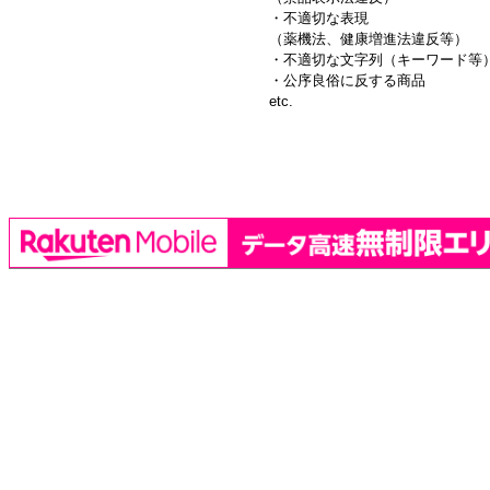
・不適切な表現
（薬機法、健康増進法違反等）
・不適切な文字列（キーワード等
・公序良俗に反する商品
etc.