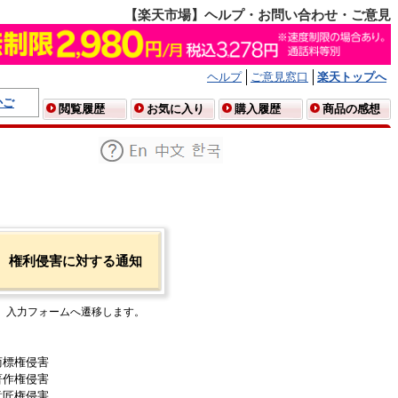
【楽天市場】ヘルプ・お問い合わせ・ご意見
ヘルプ
ご意見窓口
楽天トップへ
かご
閲覧履歴
お気に入り
購入履歴
商品の感想
権利侵害に対する通知
入力フォームへ遷移します。
商標権侵害
著作権侵害
意匠権侵害