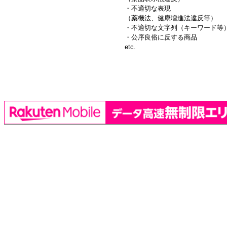
・不適切な表現
（薬機法、健康増進法違反等）
・不適切な文字列（キーワード等
・公序良俗に反する商品
etc.