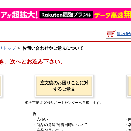
買い物
せトップ
>
お問い合わせやご意見について
き、次へとお進み下さい。
注文後のお困りごとに対
するご意見
楽天市場 お客様サポートセンターへ遷移します。
例
・支払い
・
・商品の発送/到着日時について
・
・商品が届かない
・