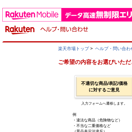
楽天市場トップ
>
ヘルプ・問い合わ
ご希望の内容をお選びいただ
不適切な商品/表記/価格
に対するご意見
入力フォームへ遷移します。
例
・違法な商品（危険物など）
・不当な二重価格など
（景品表示法違反）