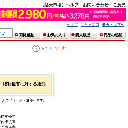
【楽天市場】ヘルプ・お問い合わせ・ご意見
ヘルプ
ご意見窓口
楽天トップへ
かご
閲覧履歴
お気に入り
購入履歴
商品の感想
権利侵害に対する通知
入力フォームへ遷移します。
商標権侵害
著作権侵害
意匠権侵害