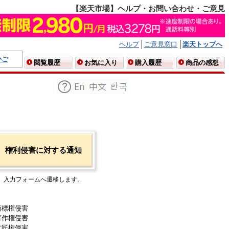
【楽天市場】ヘルプ・お問い合わせ・ご意見
ヘルプ
ご意見窓口
楽天トップへ
かご
閲覧履歴
お気に入り
購入履歴
商品の感想
権利侵害に対する通知
入力フォームへ遷移します。
商標権侵害
著作権侵害
意匠権侵害