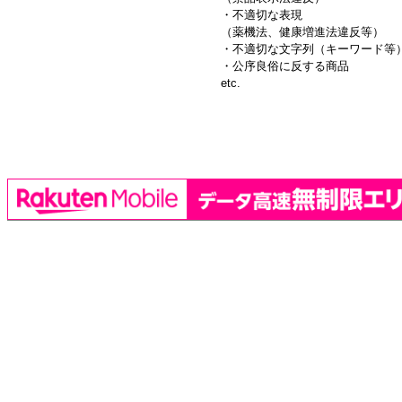
・不適切な表現
（薬機法、健康増進法違反等）
・不適切な文字列（キーワード等
・公序良俗に反する商品
etc.