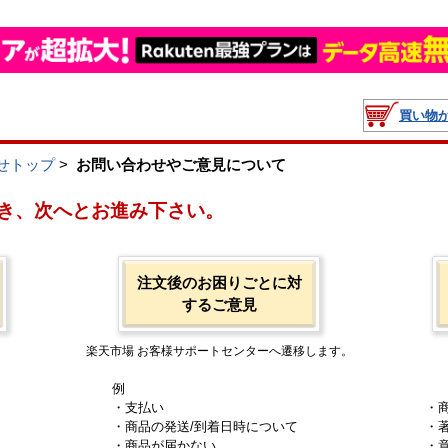
買い物
せトップ
>
お問い合わせやご意見について
き、次へとお進み下さい。
注文後のお困りごとに対
するご意見
楽天市場 お客様サポートセンターへ遷移します。
例
・支払い
・
・商品の発送/到着日時について
・
・商品が届かない
・