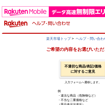
楽天市場トップ
>
ヘルプ・問い合わ
ご希望の内容をお選びいただ
不適切な商品/表記/価格
に対するご意見
入力フォームへ遷移します。
例
・違法な商品（危険物など）
・不当な二重価格など
（景品表示法違反）