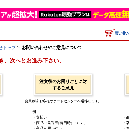
買い物
せトップ
>
お問い合わせやご意見について
き、次へとお進み下さい。
注文後のお困りごとに対
するご意見
楽天市場 お客様サポートセンターへ遷移します。
例
・支払い
・
・商品の発送/到着日時について
・
・商品が届かない
・