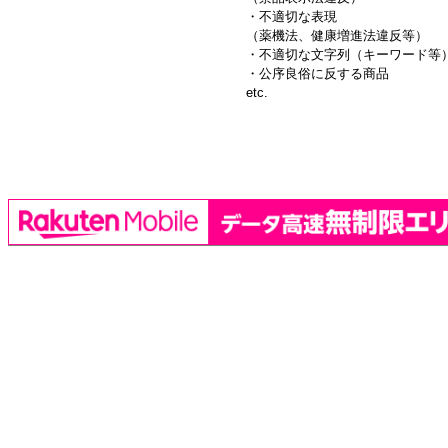
・不適切な表現
（薬機法、健康増進法違反等）
・不適切な文字列（キーワード等
・公序良俗に反する商品
etc.