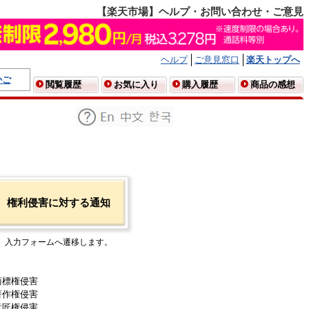
【楽天市場】ヘルプ・お問い合わせ・ご意見
ヘルプ
ご意見窓口
楽天トップへ
かご
閲覧履歴
お気に入り
購入履歴
商品の感想
権利侵害に対する通知
入力フォームへ遷移します。
商標権侵害
著作権侵害
意匠権侵害