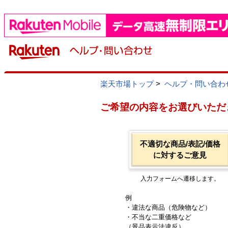
楽天市場トップ
>
ヘルプ・問い合わ
ご希望の内容をお選びいただ
不適切な商品/表記/価格
に対するご意見
入力フォームへ遷移します。
例
・違法な商品（危険物など）
・不当な二重価格など
（景品表示法違反）