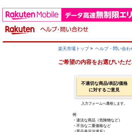
楽天市場トップ
>
ヘルプ・問い合わ
ご希望の内容をお選びいただ
不適切な商品/表記/価格
に対するご意見
入力フォームへ遷移します。
例
・違法な商品（危険物など）
・不当な二重価格など
（景品表示法違反）