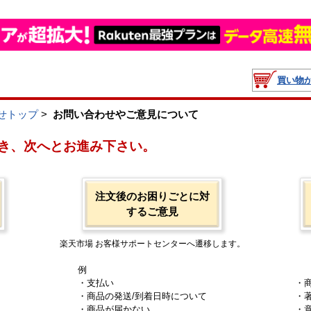
買い物
せトップ
>
お問い合わせやご意見について
き、次へとお進み下さい。
注文後のお困りごとに対
するご意見
楽天市場 お客様サポートセンターへ遷移します。
例
・支払い
・
・商品の発送/到着日時について
・
・商品が届かない
・