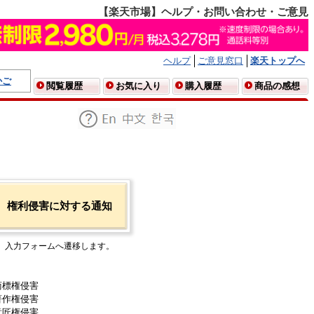
【楽天市場】ヘルプ・お問い合わせ・ご意見
ヘルプ
ご意見窓口
楽天トップへ
かご
閲覧履歴
お気に入り
購入履歴
商品の感想
権利侵害に対する通知
入力フォームへ遷移します。
商標権侵害
著作権侵害
意匠権侵害