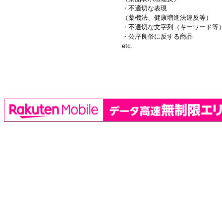
・不適切な表現
（薬機法、健康増進法違反等）
・不適切な文字列（キーワード等
・公序良俗に反する商品
etc.