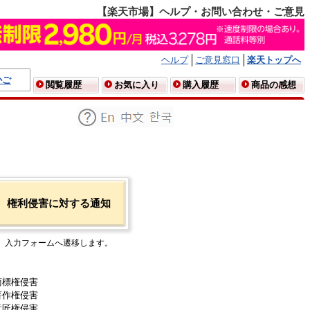
【楽天市場】ヘルプ・お問い合わせ・ご意見
ヘルプ
ご意見窓口
楽天トップへ
かご
閲覧履歴
お気に入り
購入履歴
商品の感想
権利侵害に対する通知
入力フォームへ遷移します。
商標権侵害
著作権侵害
意匠権侵害