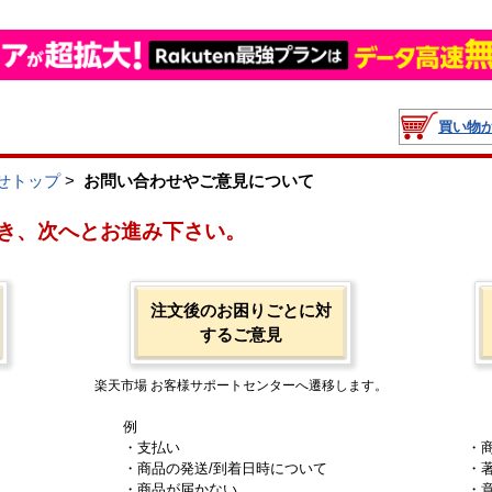
買い物
せトップ
>
お問い合わせやご意見について
き、次へとお進み下さい。
注文後のお困りごとに対
するご意見
楽天市場 お客様サポートセンターへ遷移します。
例
・支払い
・
・商品の発送/到着日時について
・
・商品が届かない
・