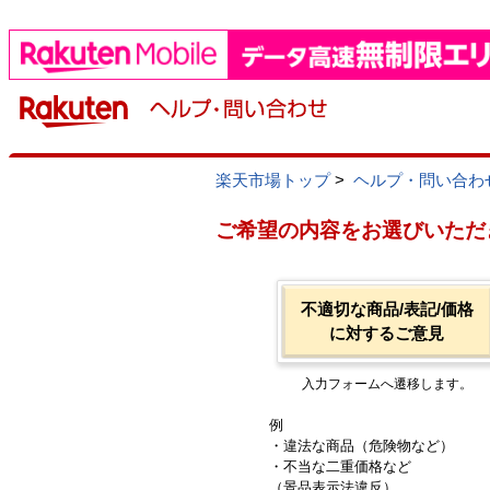
楽天市場トップ
>
ヘルプ・問い合わ
ご希望の内容をお選びいただ
不適切な商品/表記/価格
に対するご意見
入力フォームへ遷移します。
例
・違法な商品（危険物など）
・不当な二重価格など
（景品表示法違反）