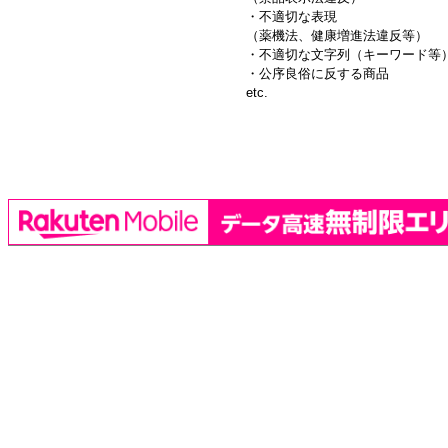
・不適切な表現
（薬機法、健康増進法違反等）
・不適切な文字列（キーワード等
・公序良俗に反する商品
etc.