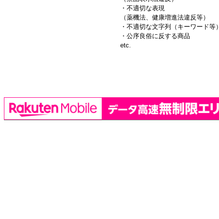
・不適切な表現
（薬機法、健康増進法違反等）
・不適切な文字列（キーワード等
・公序良俗に反する商品
etc.