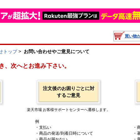
買い物
せトップ
>
お問い合わせやご意見について
き、次へとお進み下さい。
注文後のお困りごとに対
するご意見
楽天市場 お客様サポートセンターへ遷移します。
例
・支払い
・
・商品の発送/到着日時について
・
・商品が届かない
・