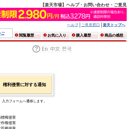
【楽天市場】ヘルプ・お問い合わせ・ご意見
ヘルプ
ご意見窓口
楽天トップへ
かご
閲覧履歴
お気に入り
購入履歴
商品の感想
権利侵害に対する通知
入力フォームへ遷移します。
商標権侵害
著作権侵害
意匠権侵害