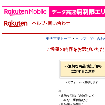
楽天市場トップ
>
ヘルプ・問い合わ
ご希望の内容をお選びいただ
不適切な商品/表記/価格
に対するご意見
入力フォームへ遷移します。
例
・違法な商品（危険物など）
・不当な二重価格など
（景品表示法違反）