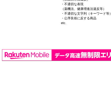
・不適切な表現
（薬機法、健康増進法違反等）
・不適切な文字列（キーワード等
・公序良俗に反する商品
etc.