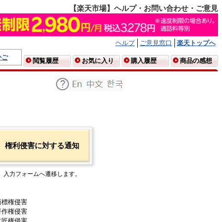
【楽天市場】ヘルプ・お問い合わせ・ご意見
ヘルプ
ご意見窓口
楽天トップへ
かご
閲覧履歴
お気に入り
購入履歴
商品の感想
権利侵害に対する通知
入力フォームへ遷移します。
商標権侵害
著作権侵害
意匠権侵害