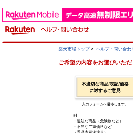
楽天市場トップ
>
ヘルプ・問い合わ
ご希望の内容をお選びいただ
不適切な商品/表記/価格
に対するご意見
入力フォームへ遷移します。
例
・違法な商品（危険物など）
・不当な二重価格など
（景品表示法違反）