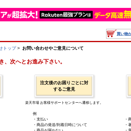
買い物
せトップ
>
お問い合わせやご意見について
き、次へとお進み下さい。
注文後のお困りごとに対
するご意見
楽天市場 お客様サポートセンターへ遷移します。
例
・支払い
・
・商品の発送/到着日時について
・
・商品が届かない
・