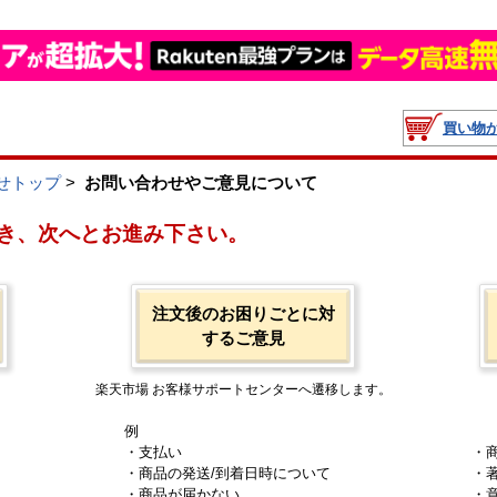
買い物
せトップ
>
お問い合わせやご意見について
き、次へとお進み下さい。
注文後のお困りごとに対
するご意見
楽天市場 お客様サポートセンターへ遷移します。
例
・支払い
・
・商品の発送/到着日時について
・
・商品が届かない
・