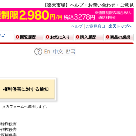
【楽天市場】ヘルプ・お問い合わせ・ご意見
ヘルプ
ご意見窓口
楽天トップへ
かご
閲覧履歴
お気に入り
購入履歴
商品の感想
権利侵害に対する通知
入力フォームへ遷移します。
商標権侵害
著作権侵害
意匠権侵害