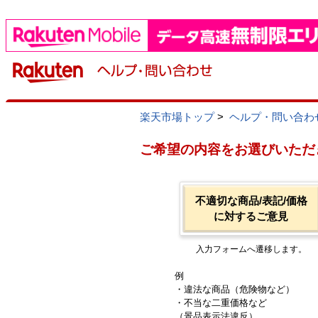
楽天市場トップ
>
ヘルプ・問い合わ
ご希望の内容をお選びいただ
不適切な商品/表記/価格
に対するご意見
入力フォームへ遷移します。
例
・違法な商品（危険物など）
・不当な二重価格など
（景品表示法違反）