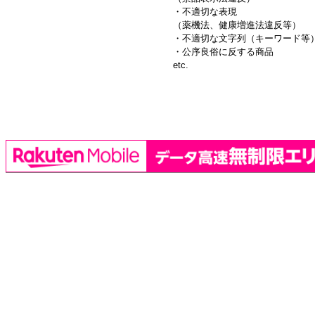
・不適切な表現
（薬機法、健康増進法違反等）
・不適切な文字列（キーワード等
・公序良俗に反する商品
etc.