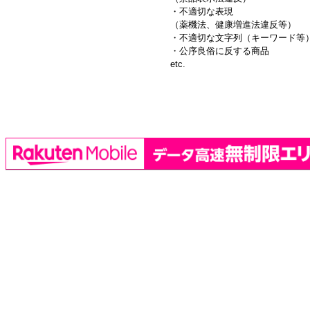
・不適切な表現
（薬機法、健康増進法違反等）
・不適切な文字列（キーワード等
・公序良俗に反する商品
etc.