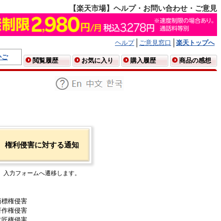
【楽天市場】ヘルプ・お問い合わせ・ご意見
ヘルプ
ご意見窓口
楽天トップへ
かご
閲覧履歴
お気に入り
購入履歴
商品の感想
権利侵害に対する通知
入力フォームへ遷移します。
商標権侵害
著作権侵害
意匠権侵害