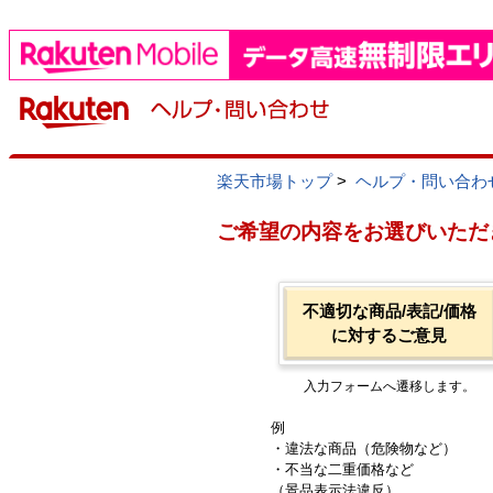
楽天市場トップ
>
ヘルプ・問い合わ
ご希望の内容をお選びいただ
不適切な商品/表記/価格
に対するご意見
入力フォームへ遷移します。
例
・違法な商品（危険物など）
・不当な二重価格など
（景品表示法違反）