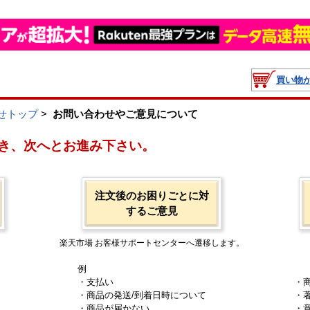
買い物
せトップ
>
お問い合わせやご意見について
き、次へとお進み下さい。
注文後のお困りごとに対
するご意見
楽天市場 お客様サポートセンターへ遷移します。
例
・支払い
・
・商品の発送/到着日時について
・
・商品が届かない
・