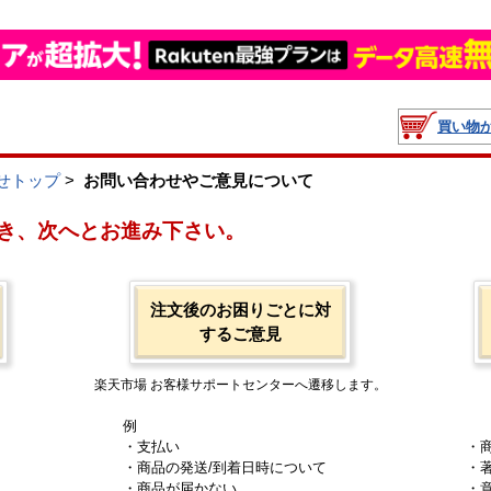
買い物
せトップ
>
お問い合わせやご意見について
き、次へとお進み下さい。
注文後のお困りごとに対
するご意見
楽天市場 お客様サポートセンターへ遷移します。
例
・支払い
・
・商品の発送/到着日時について
・
・商品が届かない
・