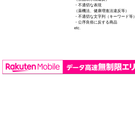
・不適切な表現
（薬機法、健康増進法違反等）
・不適切な文字列（キーワード等
・公序良俗に反する商品
etc.