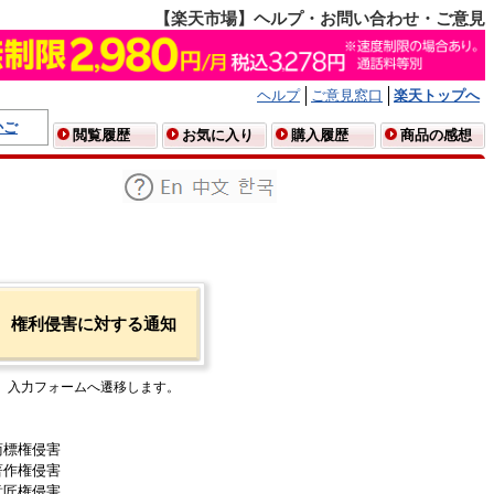
【楽天市場】ヘルプ・お問い合わせ・ご意見
ヘルプ
ご意見窓口
楽天トップへ
かご
閲覧履歴
お気に入り
購入履歴
商品の感想
権利侵害に対する通知
入力フォームへ遷移します。
商標権侵害
著作権侵害
意匠権侵害