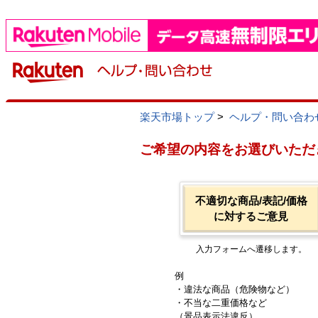
楽天市場トップ
>
ヘルプ・問い合わ
ご希望の内容をお選びいただ
不適切な商品/表記/価格
に対するご意見
入力フォームへ遷移します。
例
・違法な商品（危険物など）
・不当な二重価格など
（景品表示法違反）