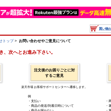
買い物
せトップ
>
お問い合わせやご意見について
き、次へとお進み下さい。
注文後のお困りごとに対
するご意見
楽天市場 お客様サポートセンターへ遷移します。
例
・支払い
・
・商品の発送/到着日時について
・
・商品が届かない
・