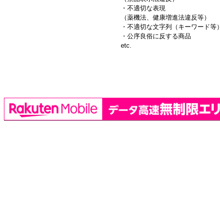
・不適切な表現
（薬機法、健康増進法違反等）
・不適切な文字列（キーワード等
・公序良俗に反する商品
etc.