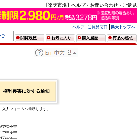
【楽天市場】ヘルプ・お問い合わせ・ご意見
ヘルプ
ご意見窓口
楽天トップへ
かご
閲覧履歴
お気に入り
購入履歴
商品の感想
権利侵害に対する通知
入力フォームへ遷移します。
商標権侵害
著作権侵害
意匠権侵害