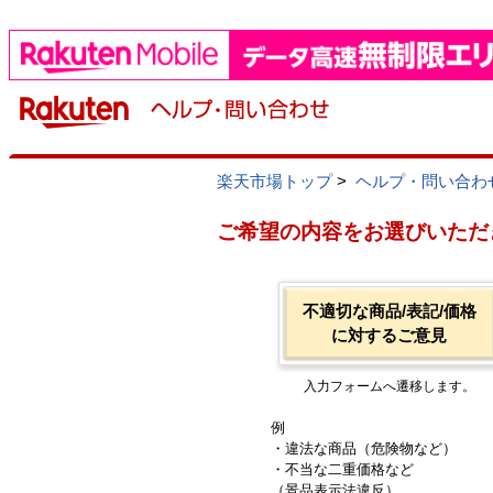
楽天市場トップ
>
ヘルプ・問い合わ
ご希望の内容をお選びいただ
不適切な商品/表記/価格
に対するご意見
入力フォームへ遷移します。
例
・違法な商品（危険物など）
・不当な二重価格など
（景品表示法違反）