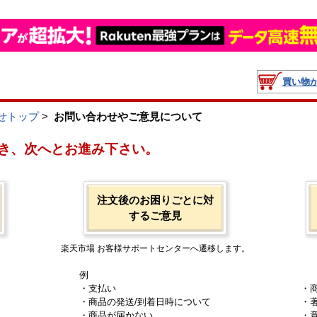
買い物
せトップ
>
お問い合わせやご意見について
き、次へとお進み下さい。
注文後のお困りごとに対
するご意見
楽天市場 お客様サポートセンターへ遷移します。
例
・支払い
・
・商品の発送/到着日時について
・
・商品が届かない
・