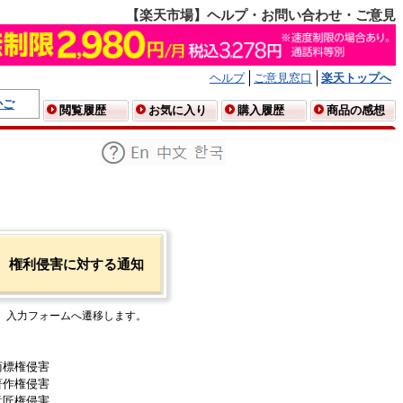
【楽天市場】ヘルプ・お問い合わせ・ご意見
ヘルプ
ご意見窓口
楽天トップへ
かご
閲覧履歴
お気に入り
購入履歴
商品の感想
権利侵害に対する通知
入力フォームへ遷移します。
商標権侵害
著作権侵害
意匠権侵害