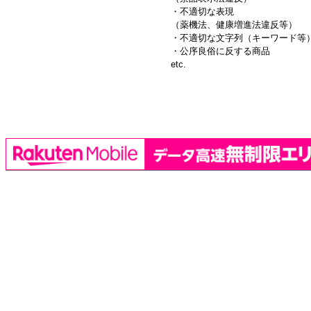
・不適切な表現
（薬機法、健康増進法違反等）
・不適切な文字列（キーワード等
・公序良俗に反する商品
etc.