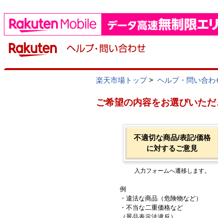
楽天市場トップ
>
ヘルプ・問い合わ
ご希望の内容をお選びいただ
不適切な商品/表記/価格
に対するご意見
入力フォームへ遷移します。
例
・違法な商品（危険物など）
・不当な二重価格など
（景品表示法違反）