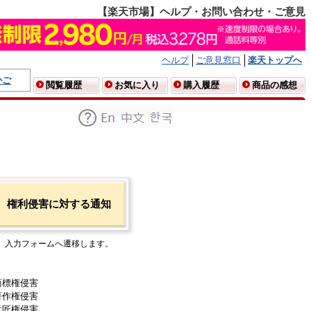
【楽天市場】ヘルプ・お問い合わせ・ご意見
ヘルプ
ご意見窓口
楽天トップへ
かご
閲覧履歴
お気に入り
購入履歴
商品の感想
権利侵害に対する通知
入力フォームへ遷移します。
商標権侵害
著作権侵害
意匠権侵害