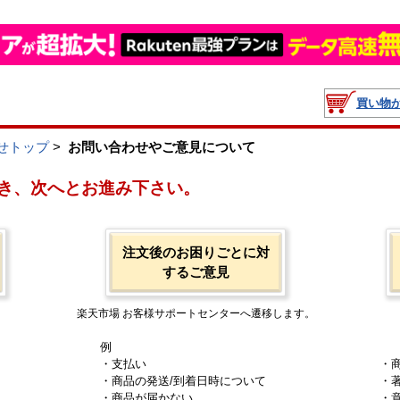
買い物
せトップ
>
お問い合わせやご意見について
き、次へとお進み下さい。
注文後のお困りごとに対
するご意見
楽天市場 お客様サポートセンターへ遷移します。
例
・支払い
・
・商品の発送/到着日時について
・
・商品が届かない
・