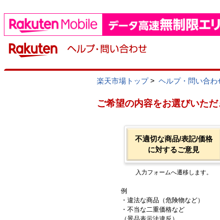
楽天市場トップ
>
ヘルプ・問い合わ
ご希望の内容をお選びいただ
不適切な商品/表記/価格
に対するご意見
入力フォームへ遷移します。
例
・違法な商品（危険物など）
・不当な二重価格など
（景品表示法違反）