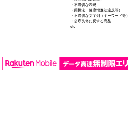
・不適切な表現
（薬機法、健康増進法違反等）
・不適切な文字列（キーワード等
・公序良俗に反する商品
etc.