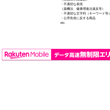
・不適切な表現
（薬機法、健康増進法違反等）
・不適切な文字列（キーワード等
・公序良俗に反する商品
etc.