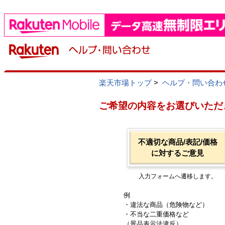
楽天市場トップ
>
ヘルプ・問い合わ
ご希望の内容をお選びいただ
不適切な商品/表記/価格
に対するご意見
入力フォームへ遷移します。
例
・違法な商品（危険物など）
・不当な二重価格など
（景品表示法違反）