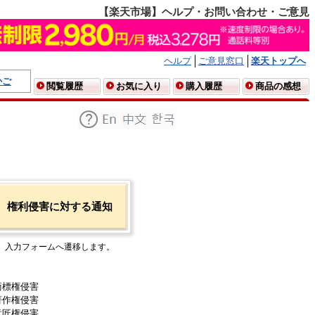
【楽天市場】ヘルプ・お問い合わせ・ご意見
ヘルプ
ご意見窓口
楽天トップへ
かご
閲覧履歴
お気に入り
購入履歴
商品の感想
権利侵害に対する通知
入力フォームへ遷移します。
商標権侵害
著作権侵害
意匠権侵害