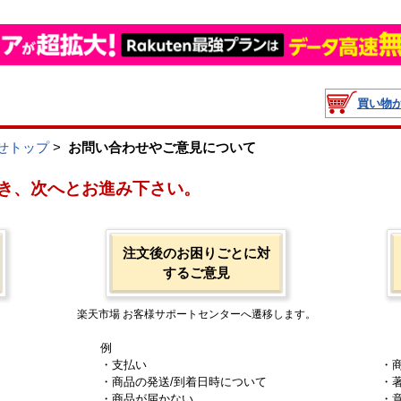
買い物
せトップ
>
お問い合わせやご意見について
き、次へとお進み下さい。
注文後のお困りごとに対
するご意見
楽天市場 お客様サポートセンターへ遷移します。
例
・支払い
・
・商品の発送/到着日時について
・
・商品が届かない
・