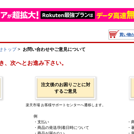
買い物
せトップ
>
お問い合わせやご意見について
き、次へとお進み下さい。
注文後のお困りごとに対
するご意見
楽天市場 お客様サポートセンターへ遷移します。
例
・支払い
・
・商品の発送/到着日時について
・
・商品が届かない
・