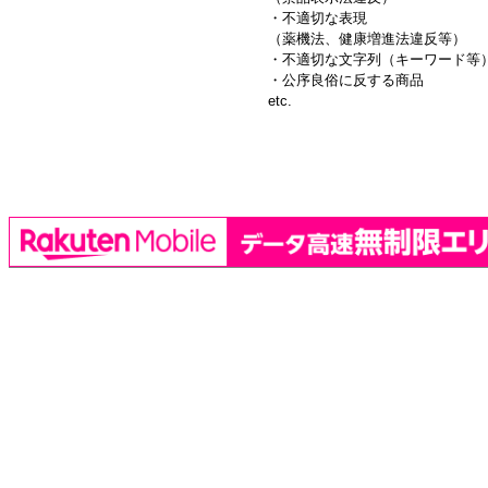
・不適切な表現
（薬機法、健康増進法違反等）
・不適切な文字列（キーワード等
・公序良俗に反する商品
etc.