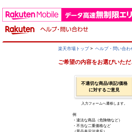
楽天市場トップ
>
ヘルプ・問い合わ
ご希望の内容をお選びいただ
不適切な商品/表記/価格
に対するご意見
入力フォームへ遷移します。
例
・違法な商品（危険物など）
・不当な二重価格など
（景品表示法違反）