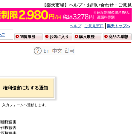
【楽天市場】ヘルプ・お問い合わせ・ご意見
ヘルプ
ご意見窓口
楽天トップへ
かご
閲覧履歴
お気に入り
購入履歴
商品の感想
権利侵害に対する通知
入力フォームへ遷移します。
商標権侵害
著作権侵害
意匠権侵害