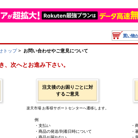
買い物
せトップ
>
お問い合わせやご意見について
き、次へとお進み下さい。
注文後のお困りごとに対
するご意見
楽天市場 お客様サポートセンターへ遷移します。
例
・支払い
・
・商品の発送/到着日時について
・
・商品が届かない
・