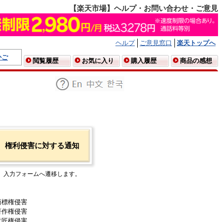
【楽天市場】ヘルプ・お問い合わせ・ご意見
ヘルプ
ご意見窓口
楽天トップへ
かご
閲覧履歴
お気に入り
購入履歴
商品の感想
権利侵害に対する通知
入力フォームへ遷移します。
商標権侵害
著作権侵害
意匠権侵害