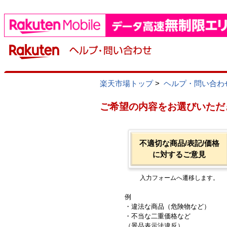
楽天市場トップ
>
ヘルプ・問い合わ
ご希望の内容をお選びいただ
不適切な商品/表記/価格
に対するご意見
入力フォームへ遷移します。
例
・違法な商品（危険物など）
・不当な二重価格など
（景品表示法違反）