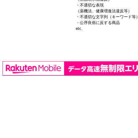
・不適切な表現
（薬機法、健康増進法違反等）
・不適切な文字列（キーワード等
・公序良俗に反する商品
etc.