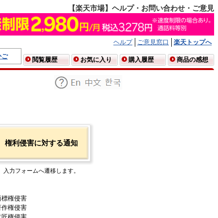
【楽天市場】ヘルプ・お問い合わせ・ご意見
ヘルプ
ご意見窓口
楽天トップへ
かご
閲覧履歴
お気に入り
購入履歴
商品の感想
権利侵害に対する通知
入力フォームへ遷移します。
商標権侵害
著作権侵害
意匠権侵害