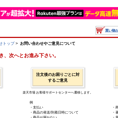
買い物
せトップ
>
お問い合わせやご意見について
き、次へとお進み下さい。
注文後のお困りごとに対
するご意見
楽天市場 お客様サポートセンターへ遷移します。
例
・支払い
・
・商品の発送/到着日時について
・
・商品が届かない
・