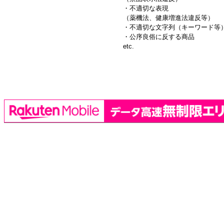
・不適切な表現
（薬機法、健康増進法違反等）
・不適切な文字列（キーワード等
・公序良俗に反する商品
etc.