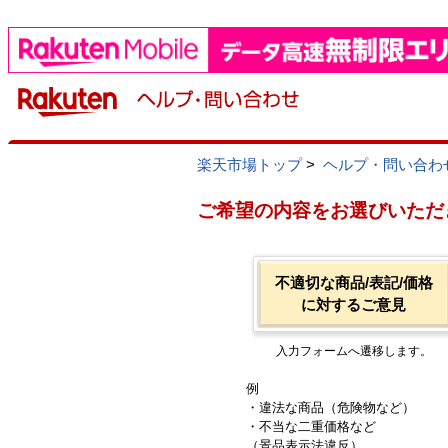
楽天市場トップ
>
ヘルプ・問い合わ
ご希望の内容をお選びいただ
不適切な商品/表記/価格
に対するご意見
入力フォームへ遷移します。
例
・違法な商品（危険物など）
・不当な二重価格など
（景品表示法違反）