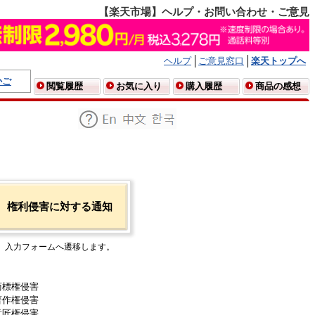
【楽天市場】ヘルプ・お問い合わせ・ご意見
ヘルプ
ご意見窓口
楽天トップへ
かご
閲覧履歴
お気に入り
購入履歴
商品の感想
権利侵害に対する通知
入力フォームへ遷移します。
商標権侵害
著作権侵害
意匠権侵害