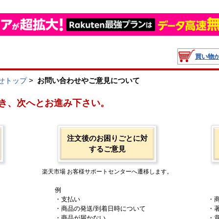
買い物
せトップ
>
お問い合わせやご意見について
き、次へとお進み下さい。
注文後のお困りごとに対
するご意見
楽天市場 お客様サポートセンターへ遷移します。
例
・支払い
・
・商品の発送/到着日時について
・
・商品が届かない
・