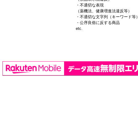
・不適切な表現
（薬機法、健康増進法違反等）
・不適切な文字列（キーワード等
・公序良俗に反する商品
etc.