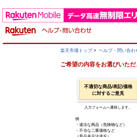
楽天市場トップ
>
ヘルプ・問い合わ
ご希望の内容をお選びいただ
不適切な商品/表記/価格
に対するご意見
入力フォームへ遷移します。
例
・違法な商品（危険物など）
・不当な二重価格など
（景品表示法違反）