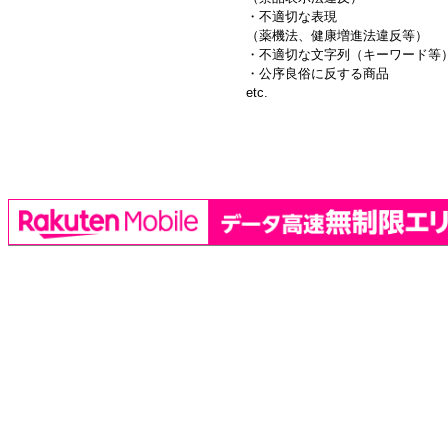
・不適切な表現
（薬機法、健康増進法違反等）
・不適切な文字列（キーワード等
・公序良俗に反する商品
etc.