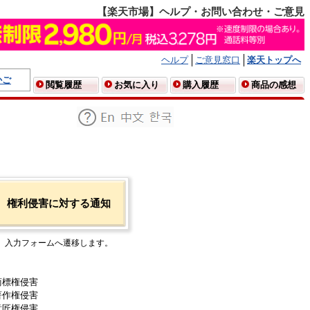
【楽天市場】ヘルプ・お問い合わせ・ご意見
ヘルプ
ご意見窓口
楽天トップへ
かご
閲覧履歴
お気に入り
購入履歴
商品の感想
権利侵害に対する通知
入力フォームへ遷移します。
商標権侵害
著作権侵害
意匠権侵害