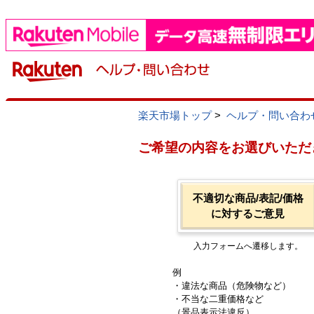
楽天市場トップ
>
ヘルプ・問い合わ
ご希望の内容をお選びいただ
不適切な商品/表記/価格
に対するご意見
入力フォームへ遷移します。
例
・違法な商品（危険物など）
・不当な二重価格など
（景品表示法違反）