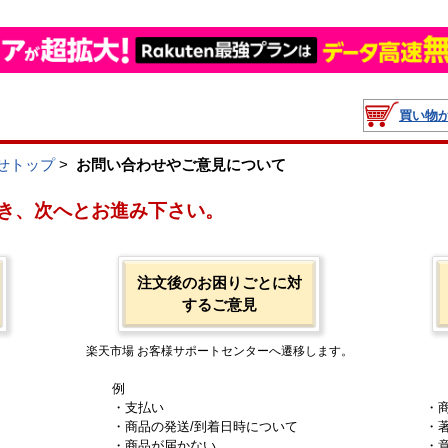
買い物
せトップ
>
お問い合わせやご意見について
き、次へとお進み下さい。
注文後のお困りごとに対
するご意見
楽天市場 お客様サポートセンターへ遷移します。
例
・支払い
・
・商品の発送/到着日時について
・
・商品が届かない
・