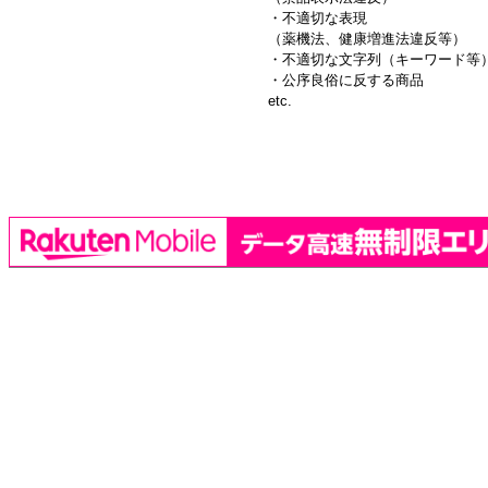
・不適切な表現
（薬機法、健康増進法違反等）
・不適切な文字列（キーワード等
・公序良俗に反する商品
etc.