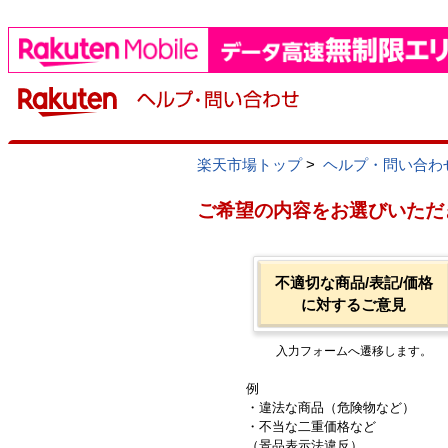
楽天市場トップ
>
ヘルプ・問い合わ
ご希望の内容をお選びいただ
不適切な商品/表記/価格
に対するご意見
入力フォームへ遷移します。
例
・違法な商品（危険物など）
・不当な二重価格など
（景品表示法違反）