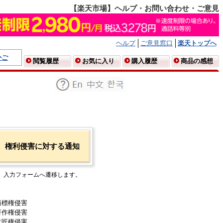
【楽天市場】ヘルプ・お問い合わせ・ご意見
ヘルプ
ご意見窓口
楽天トップへ
かご
閲覧履歴
お気に入り
購入履歴
商品の感想
権利侵害に対する通知
入力フォームへ遷移します。
商標権侵害
著作権侵害
意匠権侵害