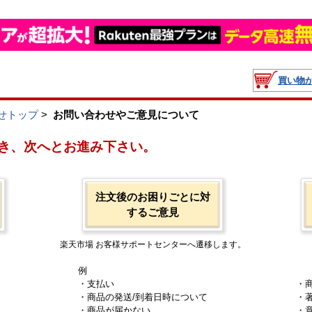
買い物
せトップ
>
お問い合わせやご意見について
き、次へとお進み下さい。
注文後のお困りごとに対
するご意見
楽天市場 お客様サポートセンターへ遷移します。
例
・支払い
・
・商品の発送/到着日時について
・
・商品が届かない
・