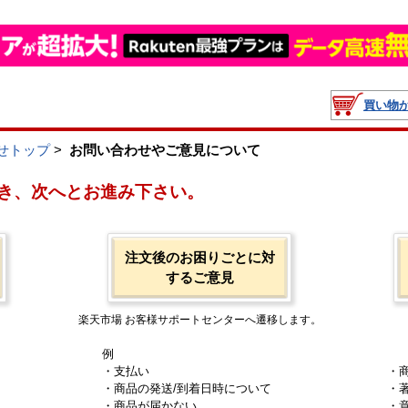
買い物
せトップ
>
お問い合わせやご意見について
き、次へとお進み下さい。
注文後のお困りごとに対
するご意見
楽天市場 お客様サポートセンターへ遷移します。
例
・支払い
・
・商品の発送/到着日時について
・
・商品が届かない
・