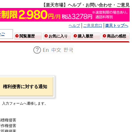
【楽天市場】ヘルプ・お問い合わせ・ご意見
ヘルプ
ご意見窓口
楽天トップへ
かご
閲覧履歴
お気に入り
購入履歴
商品の感想
権利侵害に対する通知
入力フォームへ遷移します。
商標権侵害
著作権侵害
意匠権侵害