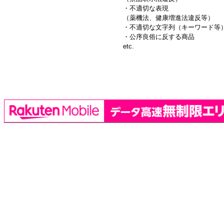
・不適切な表現
（薬機法、健康増進法違反等）
・不適切な文字列（キーワード等
・公序良俗に反する商品
etc.