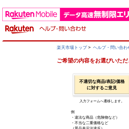
楽天市場トップ
>
ヘルプ・問い合わ
ご希望の内容をお選びいただ
不適切な商品/表記/価格
に対するご意見
入力フォームへ遷移します。
例
・違法な商品（危険物など）
・不当な二重価格など
（景品表示法違反）